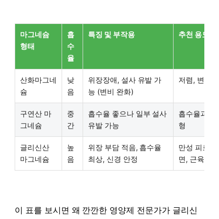
마그네슘
흡
특징 및 부작용
추천 용도
형태
수
율
산화마그네
낮
위장장애, 설사 유발 가
저렴, 변비 
슘
음
능 (변비 완화)
구연산 마
중
흡수율 좋으나 일부 설사
흡수율과 가
그네슘
간
유발 가능
형
글리신산
높
위장 부담 적음, 흡수율
만성 피로, 불
마그네슘
음
최상, 신경 안정
면, 근육 이
이 표를 보시면 왜 깐깐한 영양제 전문가가 글리신