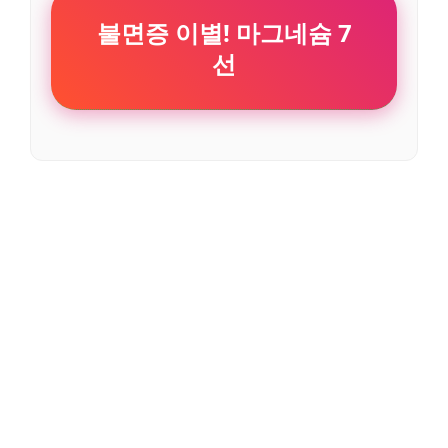
불면증 이별! 마그네슘 7
선