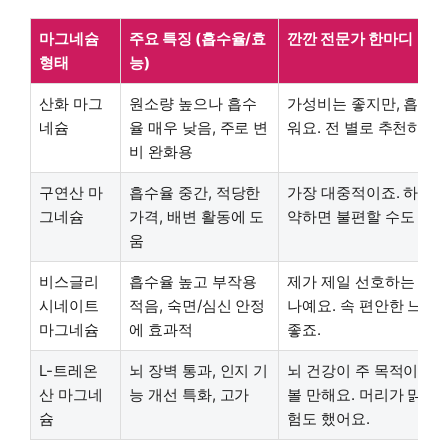
마그네슘
주요 특징 (흡수율/효
깐깐 전문가 한마디
형태
능)
산화 마그
원소량 높으나 흡수
가성비는 좋지만, 흡수율
네슘
율 매우 낮음, 주로 변
워요. 전 별로 추천하지 
비 완화용
구연산 마
흡수율 중간, 적당한
가장 대중적이죠. 하지만
그네슘
가격, 배변 활동에 도
약하면 불편할 수도 있네
움
비스글리
흡수율 높고 부작용
제가 제일 선호하는 형태
시네이트
적음, 숙면/심신 안정
나예요. 속 편안한 느낌
마그네슘
에 효과적
좋죠.
L-트레온
뇌 장벽 통과, 인지 기
뇌 건강이 주 목적이라면
산 마그네
능 개선 특화, 고가
볼 만해요. 머리가 맑아
슘
험도 했어요.