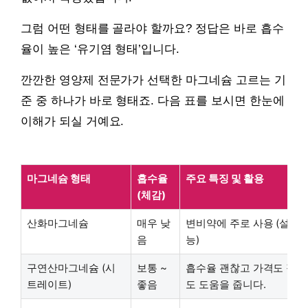
그럼 어떤 형태를 골라야 할까요? 정답은 바로 흡수
율이 높은 ‘유기염 형태’입니다.
깐깐한 영양제 전문가가 선택한 마그네슘 고르는 기
준 중 하나가 바로 형태죠. 다음 표를 보시면 한눈에
이해가 되실 거예요.
마그네슘 형태
흡수율
주요 특징 및 활용
(체감)
산화마그네슘
매우 낮
변비약에 주로 사용 (설사 
음
능)
구연산마그네슘 (시
보통 ~
흡수율 괜찮고 가격도 적당
트레이트)
좋음
도 도움을 줍니다.