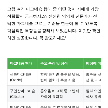
그럼 여러 마그네슘 형태 중 어떤 것이 저에게 가장
적합할지 궁금하시죠? 깐깐한 영양제 전문가가 선
택한 마그네슘 고르는 기준을 한눈에 볼 수 있도록
핵심적인 특징들을 정리해 보았습니다. 이것만 확인
하면 성공한다니, 꼭 참고하세요!
마그네슘 형태
주요 특징 및 장점
밤잠에 미치는
산화마그네슘
함량 높지만 흡수율 낮음,
흡수율 낮아 
(Oxide)
변비 완화에 주로 사용
선 효과 미미
구연산마그네슘
흡수율 비교적 좋고 변비
일부 수면 개선
(Citrate)
완화에 효과적
설사 유발 가
말산마그네슘
근육통, 피로회복에 도움,
낮은 수면 개선