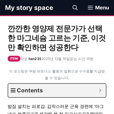
컨
My story space
Menu
텐
츠
로
깐깐한 영양제 전문가가 선택
건
너
한 마그네슘 고르는 기준, 이것
뛰
만 확인하면 성공한다
기
작성
han235
2025년 12월 10일
읽는 시간 15분
ITEM
이 포스팅은 쿠팡 파트너스 활동의 일환으로 수수료를 지급받
을 수 있습니다.
Contents
밤잠 설치는 피로감, 갑작스러운 근육 경련에 ‘마그