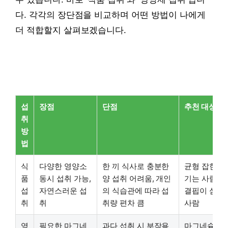
다. 각각의 장단점을 비교하며 어떤 방법이 나에게
더 적합할지 살펴보겠습니다.
섭
장점
단점
추천 대상
취
방
법
식
다양한 영양소
한 끼 식사로 충분한
균형 잡힌 식
품
동시 섭취 가능,
양 섭취 어려움, 개인
기는 사람, 
섭
자연스러운 섭
의 식습관에 따라 섭
결핍이 심하
취
취
취량 편차 큼
사람
영
필요한 마그네
과다 섭취 시 부작용
마그네슘 결