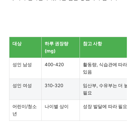
대상
하루 권장량
참고 사항
(mg)
성인 남성
400-420
활동량, 식습관에 따라 달
있음
성인 여성
310-320
임산부, 수유부는 더 높은
필요
어린이/청소
나이별 상이
성장 발달에 따라 필요량 
년