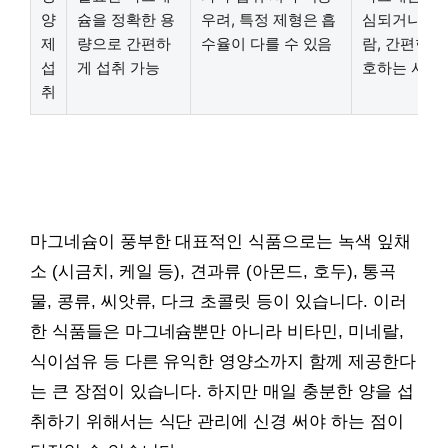
양
슘을 정확한 용
우려, 특정 제형은 흡
심되거나 확
제
량으로 간편하
수율이 다를 수 있음
람, 간편한 
섭
게 섭취 가능
호하는 사람
취
마그네슘이 풍부한 대표적인 식품으로는 녹색 잎채
소 (시금치, 케일 등), 견과류 (아몬드, 호두), 통곡
물, 콩류, 씨앗류, 다크 초콜릿 등이 있습니다. 이러
한 식품들은 마그네슘뿐만 아니라 비타민, 미네랄,
식이섬유 등 다른 유익한 영양소까지 함께 제공한다
는 큰 장점이 있습니다. 하지만 매일 충분한 양을 섭
취하기 위해서는 식단 관리에 신경 써야 하는 점이