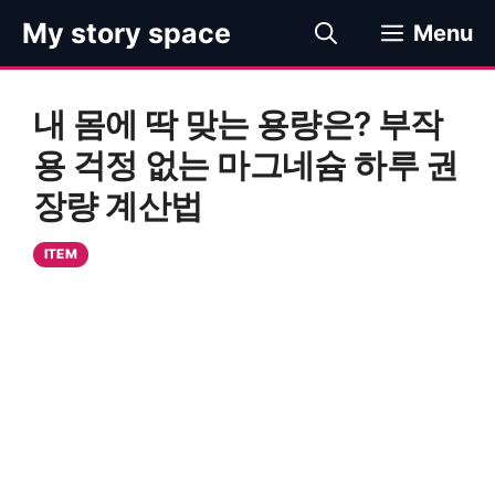
컨
My story space
Menu
텐
츠
로
내 몸에 딱 맞는 용량은? 부작
건
너
용 걱정 없는 마그네슘 하루 권
뛰
장량 계산법
기
ITEM