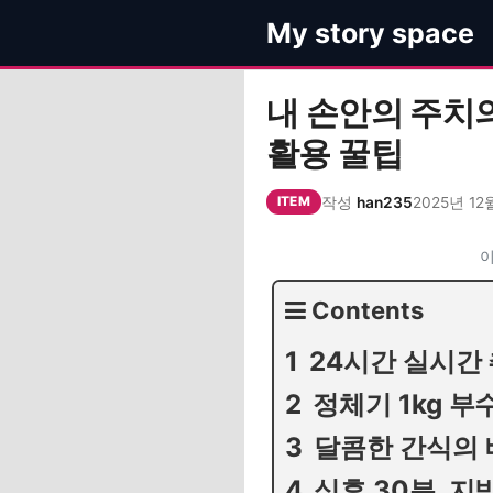
컨
My story space
텐
츠
로
내 손안의 주치의
건
활용 꿀팁
너
뛰
작성
han235
2025년 12
기
ITEM
이
Contents
24시간 실시간 
정체기 1kg 
달콤한 간식의 
식후 30분, 지