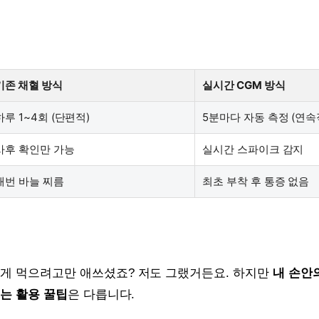
기존 채혈 방식
실시간 CGM 방식
하루 1~4회 (단편적)
5분마다 자동 측정 (연속
사후 확인만 가능
실시간 스파이크 감지
매번 바늘 찌름
최초 부착 후 통증 없음
적게 먹으려고만 애쓰셨죠? 저도 그랬거든요. 하지만
내 손안
뚫는 활용 꿀팁
은 다릅니다.