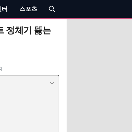
엔터
스포츠
트 정체기 뚫는
다.