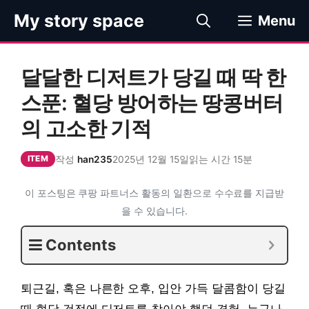
컨
My story space
Menu
텐
츠
로
달달한 디저트가 당길 때 딱 한
건
너
스푼: 혈당 방어하는 땅콩버터
뛰
의 고소한 기적
기
작성
han235
2025년 12월 15일
읽는 시간 15분
ITEM
이 포스팅은 쿠팡 파트너스 활동의 일환으로 수수료를 지급받
을 수 있습니다.
Contents
퇴근길, 혹은 나른한 오후, 입안 가득 달콤함이 당길