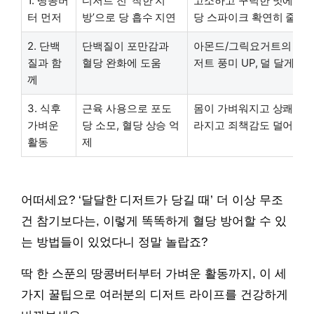
1. 땅콩버
디저트 전 ‘착한 지
고소하고 꾸덕한 맛에 든든
터 먼저
방’으로 당 흡수 지연
당 스파이크 확연히 줄어
2. 단백
단백질이 포만감과
아몬드/그릭요거트의 고소
질과 함
혈당 완화에 도움
저트 풍미 UP, 덜 달게 느
께
3. 식후
근육 사용으로 포도
몸이 가벼워지고 상쾌, 식
가벼운
당 소모, 혈당 상승 억
라지고 죄책감도 덜어줘요
활동
제
어떠세요? ‘달달한 디저트가 당길 때’ 더 이상 무조
건 참기보다는, 이렇게 똑똑하게 혈당 방어할 수 있
는 방법들이 있었다니 정말 놀랍죠?
딱 한 스푼의 땅콩버터부터 가벼운 활동까지, 이 세
가지 꿀팁으로 여러분의 디저트 라이프를 건강하게