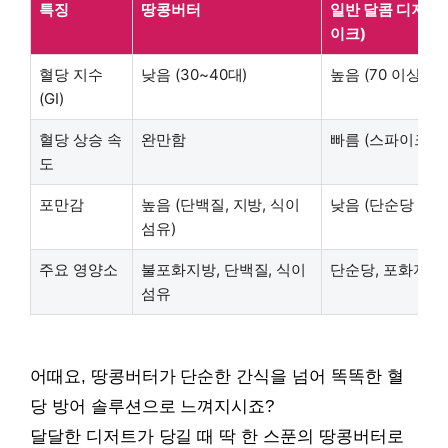
특징
땅콩버터
일반 달콤 디저트 (
이크)
혈당 지수
낮음 (30~40대)
높음 (70 이상)
(GI)
혈당 상승 속
완만함
빠름 (스파이크)
도
포만감
높음 (단백질, 지방, 식이
낮음 (단순당 위주
섬유)
주요 영양소
불포화지방, 단백질, 식이
단순당, 포화지방
섬유
어때요, 땅콩버터가 단순한 간식을 넘어 똑똑한 혈
당 방어 솔루션으로 느껴지시죠?
달달한 디저트가 당길 때 딱 한 스푼의 땅콩버터로