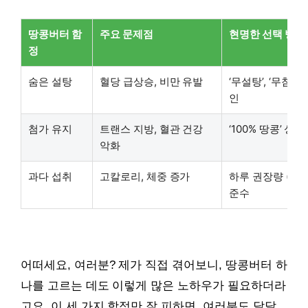
땅콩버터 함
주요 문제점
현명한 선택 방법
정
숨은 설탕
혈당 급상승, 비만 유발
‘무설탕’, ‘무첨가’
인
첨가 유지
트랜스 지방, 혈관 건강
‘100% 땅콩’ 성
악화
과다 섭취
고칼로리, 체중 증가
하루 권장량 (1~
준수
어떠세요, 여러분? 제가 직접 겪어보니, 땅콩버터 하
나를 고르는 데도 이렇게 많은 노하우가 필요하더라
고요. 이 세 가지 함정만 잘 피하면, 여러분도 달달