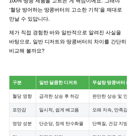
100% 땅콩 제품을 고르는 게 핵심이에요. 그래야
‘혈당 방어하는 땅콩버터의 고소한 기적’을 제대로
만날 수 있답니다.
제가 직접 경험한 바와 일반적으로 알려진 사실을
바탕으로, 일반 디저트와 땅콩버터의 차이를 간단히
비교해 볼까요?
구분
일반 달콤한 디저트
무설탕 땅콩버터 (1스
혈당 영향
급격한 상승 후 하강
완만한 상승 및 안정 
포만감
일시적, 쉽게 배고픔
오래 지속, 만족감 높
영양 성분
단순당, 정제 탄수화물
단백질, 건강 지방, 