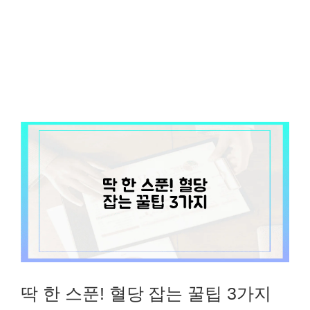
딱 한 스푼! 혈당 잡는 꿀팁 3가지