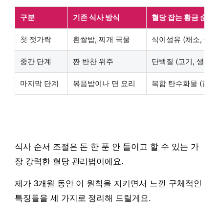
구분
기존 식사 방식
혈당 잡는 황금 순서
첫 젓가락
흰쌀밥, 찌개 국물
식이섬유 (채소, 샐러
중간 단계
짠 반찬 위주
단백질 (고기, 생선, 
마지막 단계
볶음밥이나 면 요리
복합 탄수화물 (현미밥
식사 순서 조절은 돈 한 푼 안 들이고 할 수 있는 가
장 강력한 혈당 관리법이에요.
제가 3개월 동안 이 원칙을 지키면서 느낀 구체적인
특징들을 세 가지로 정리해 드릴게요.