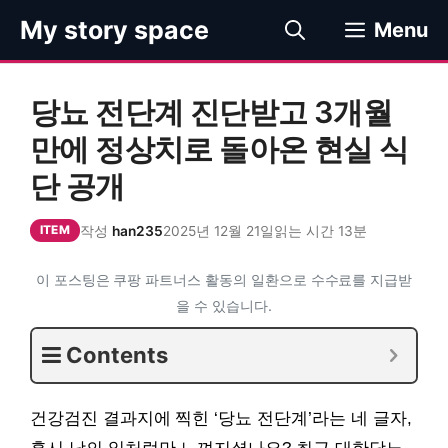
컨
My story space
Menu
텐
츠
로
당뇨 전단계 진단받고 3개월
건
너
만에 정상치로 돌아온 현실 식
뛰
단 공개
기
작성
han235
2025년 12월 21일
읽는 시간 13분
ITEM
이 포스팅은 쿠팡 파트너스 활동의 일환으로 수수료를 지급받
을 수 있습니다.
Contents
건강검진 결과지에 찍힌 ‘당뇨 전단계’라는 네 글자,