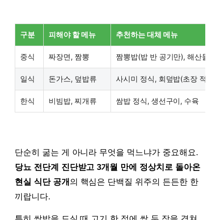
구분
피해야 할 메뉴
추천하는 대체 메뉴
중식
짜장면, 짬뽕
짬뽕밥(밥 반 공기만), 해산물 
일식
돈가스, 덮밥류
사시미 정식, 회덮밥(초장 적게)
한식
비빔밥, 찌개류
쌈밥 정식, 생선구이, 수육
단순히 굶는 게 아니라 무엇을 먹느냐가 중요해요.
당뇨 전단계 진단받고 3개월 만에 정상치로 돌아온
현실 식단 공개
의 핵심은 단백질 위주의 든든한 한
끼랍니다.
특히 쌈밥을 드실 때 고기 한 점에 쌈 두 장을 겹쳐