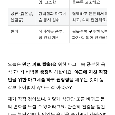
양, 고소함
을수록 고소해요.
콩류 (검은콩,
단백질과 마그네
담백하고 든든해서 아침
렌틸콩)
슘 동시 섭취
최고, 속이 편안해요.
현미
식이섬유 풍부,
씹을수록 구수한 맛이 매력
장 건강 개선
화가 잘 되어 편안해요.
오늘은
만성 피로 탈출!
을 위한 마그네슘 풍부한 음
식 7가지 비법을
총정리
해봤어요.
야근에 지친 직장
인을 위한 마그네슘 하루 권장량
을 채우는 것이 생
각보다 어렵지 않다는 걸 아셨죠?
제가 직접 겪어보니, 이렇게 식단만 조금 바꿔도 몸
의 변화를 느낄 수 있더라고요. 단순히 건강을 챙긴
다는 부담감보다, 맛있는 음식을 즐기면서 자연스럽