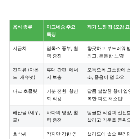
음식 종류
마그네슘 주요
제가 느낀 점 (오감 묘사)
특징
시금치
엽록소 풍부, 활
향긋하고 부드러워 밥반
력 증진
최고, 든든한 느낌!
견과류 (아몬
휴대 간편, 에너
오독오독 고소함에 스트
드, 캐슈넛)
지 보충
소, 졸음이 덜 와요.
다크 초콜릿
기분 전환, 항산
달콤 쌉쌀한 향이 입안 가
화 작용
복한 피로 해소법!
해산물 (새우,
바다의 영양, 활
탱글한 식감과 신선함이
굴)
력 충전
살리고 기운을 돋워요.
호박씨
작지만 강한 영
샐러드에 솔솔 뿌리면 맛 U