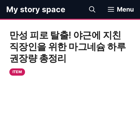
컨
My story space
Menu
텐
츠
로
만성 피로 탈출! 야근에 지친
건
너
직장인을 위한 마그네슘 하루
뛰
권장량 총정리
기
ITEM