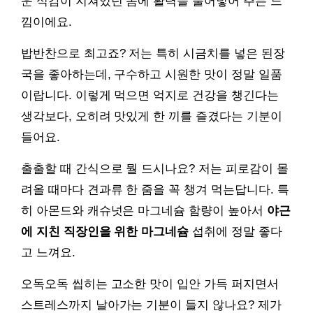
운 식감이 지쳐있던 몸에 활력을 불어넣어 주는 느
낌이에요.
밥반찬으로 최고죠? 저는 특히 시금치를 넣은 된장
국을 좋아하는데, 구수하고 시원한 맛이 정말 일품
이랍니다. 이렇게 먹으면 억지로 건강을 챙긴다는
생각보다, 오히려 맛있게 한 끼를 즐겼다는 기분이
들어요.
출출할 때 간식으로 뭘 드시나요? 저는 피로감이 몰
려올 때마다 견과류 한 줌을 꼭 챙겨 먹는답니다. 특
히 아몬드와 캐슈넛은 마그네슘 함량이 높아서
야근
에 지친 직장인을 위한 마그네슘
섭취에 정말 좋다
고 느껴요.
오독오독 씹히는 고소한 맛이 입안 가득 퍼지면서
스트레스까지 날아가는 기분이 들지 않나요? 제가