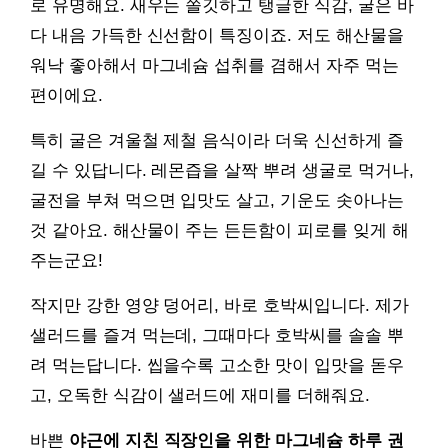
로 유명해요. 새우는 쫄깃하고 탱글한 식감, 굴은 바
다 내음 가득한 신선함이 특징이죠. 저도 해산물을
워낙 좋아해서 마그네슘 섭취를 겸해서 자주 먹는
편이에요.
특히 굴은 겨울철 제철 음식이라 더욱 신선하게 즐
길 수 있답니다. 레몬즙을 살짝 뿌려 생굴로 먹거나,
굴전을 부쳐 먹으면 입맛도 살고, 기운도 솟아나는
것 같아요. 해산물이 주는 든든함이 피로를 잊게 해
주는군요!
작지만 강한 영양 덩어리, 바로 호박씨입니다. 제가
샐러드를 즐겨 먹는데, 그때마다 호박씨를 솔솔 뿌
려 먹는답니다. 씹을수록 고소한 맛이 입맛을 돋우
고, 오독한 식감이 샐러드에 재미를 더해줘요.
바쁜
야근에 지친 직장인을 위한 마그네슘 하루 권