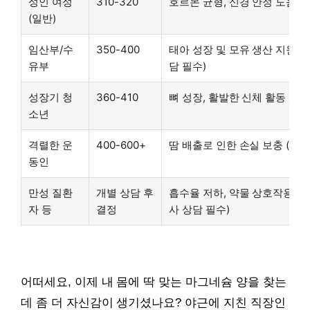
성인 여성
310-320
호르몬 균형, 신경 안정 도움
(일반)
임산부/수
350-400
태아 성장 및 모유 생산 지원 (
유부
담 필수)
성장기 청
360-410
뼈 성장, 활발한 신체 활동 지원
소년
격렬한 운
400-600+
땀 배출로 인한 손실 보충 (개인
동인
만성 질환
개별 상담 후
흡수율 저하, 약물 상호작용 가
자 등
결정
사 상담 필수)
어떠세요, 이제 내 몸에 딱 맞는 마그네슘 양을 찾는
데 좀 더 자신감이 생기셨나요? 야근에 지친 직장인