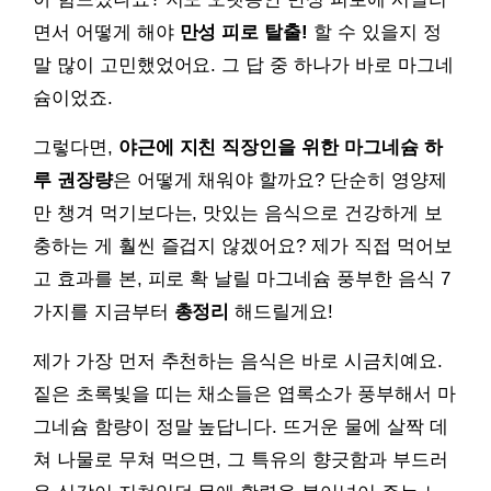
면서 어떻게 해야
만성 피로 탈출!
할 수 있을지 정
말 많이 고민했었어요. 그 답 중 하나가 바로 마그네
슘이었죠.
그렇다면,
야근에 지친 직장인을 위한 마그네슘 하
루 권장량
은 어떻게 채워야 할까요? 단순히 영양제
만 챙겨 먹기보다는, 맛있는 음식으로 건강하게 보
충하는 게 훨씬 즐겁지 않겠어요? 제가 직접 먹어보
고 효과를 본, 피로 확 날릴 마그네슘 풍부한 음식 7
가지를 지금부터
총정리
해드릴게요!
제가 가장 먼저 추천하는 음식은 바로 시금치예요.
짙은 초록빛을 띠는 채소들은 엽록소가 풍부해서 마
그네슘 함량이 정말 높답니다. 뜨거운 물에 살짝 데
쳐 나물로 무쳐 먹으면, 그 특유의 향긋함과 부드러