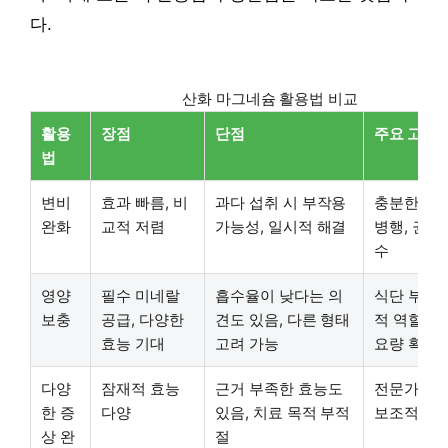
다.
산화 마그네슘 활용법 비교
활용
장점
단점
주요 고려 
법
변비
효과 빠름, 비
과다 섭취 시 부작용
충분한 수
완화
교적 저렴
가능성, 일시적 해결
병행, 권장
수
영양
필수 미네랄
흡수율이 낮다는 의
식단 부족 
보충
공급, 다양한
견도 있음, 다른 형태
적 역할, 
효능 기대
고려 가능
요량 확인
다양
잠재적 효능
근거 부족한 효능도
전문가 상담
한 증
다양
있음, 치료 목적 부적
보조적 접
상 완
절