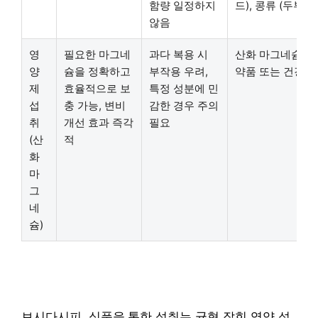
함량 일정하지
드), 콩류 (두부, 
않음
영
필요한 마그네
과다 복용 시
산화 마그네슘 보
양
슘을 정확하고
부작용 우려,
약품 또는 건강기
제
효율적으로 보
특정 성분에 민
섭
충 가능, 변비
감한 경우 주의
취
개선 효과 즉각
필요
(산
적
화
마
그
네
슘)
보시다시피, 식품을 통한 섭취는 균형 잡힌 영양 섭