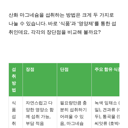
산화 마그네슘을 섭취하는 방법은 크게 두 가지로
나눌 수 있습니다. 바로 ‘식품’과 ‘영양제’를 통한 섭
취인데요, 각각의 장단점을 비교해 볼까요?
섭
장점
단점
주요 함유 식품
취
방
법
식
자연스럽고 다
필요량만큼 충
녹색 잎채소 (시금
품
양한 영양소 함
분히 섭취하기
일), 견과류 (아몬
섭
께 섭취 가능,
어려울 수 있
두), 통곡물 (현미,
취
부담 적음
음, 마그네슘
씨앗류 (호박씨, 