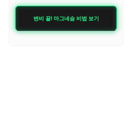
변비 끝! 마그네슘 비법 보기