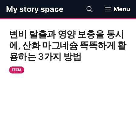
컨
My story space
Menu
텐
츠
로
변비 탈출과 영양 보충을 동시
건
너
에, 산화 마그네슘 똑똑하게 활
뛰
용하는 3가지 방법
기
ITEM