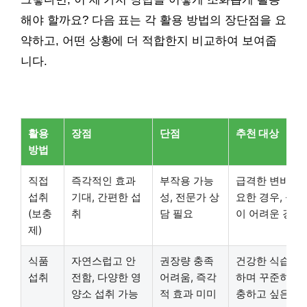
해야 할까요? 다음 표는 각 활용 방법의 장단점을 요
약하고, 어떤 상황에 더 적합한지 비교하여 보여줍
니다.
활용
장점
단점
추천 대상
방법
직접
즉각적인 효과
부작용 가능
급격한 변비 완
섭취
기대, 간편한 섭
성, 전문가 상
요한 경우, 식
(보충
취
담 필요
이 어려운 경우
제)
식품
자연스럽고 안
권장량 충족
건강한 식습관을
섭취
전함, 다양한 영
어려움, 즉각
하며 꾸준히 영
양소 섭취 가능
적 효과 미미
충하고 싶은 경