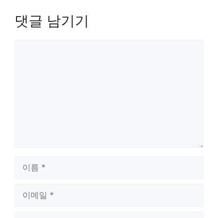
댓글 남기기
댓
글
이
름
이
메
일
웹