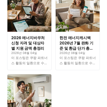
2026 에너지바우처
한전 에너지캐시백
신청 자격 및 대상자
2026년 7월 완화 기
별 지원 금액 총정리
준 및 환급 단가 총정
2026년 08월 04일
리
2026년 08월 04일
이 포스팅은 쿠팡 파트너
이 포스팅은 쿠팡 파트너
스 활동의 일환으로 수수
스 활동의 일환으로 수수
료를 지급받을 수 있습니
료를 지급받을 수 있습니
다. Contents1. 복지 지
다. Contents1. 복지 지
원금 신청 절차 A to Z:
원금 신청 절차 A to Z:
정의와 현대적 ...
정의와 현대적 ...
Read…
Read…