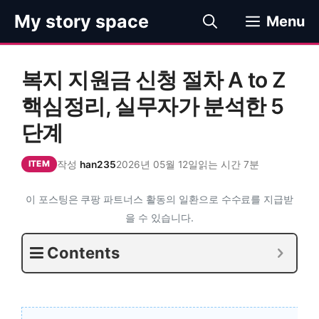
컨
My story space
Menu
텐
츠
로
복지 지원금 신청 절차 A to Z
건
너
핵심정리, 실무자가 분석한 5
뛰
단계
기
작성
han235
2026년 05월 12일
읽는 시간 7분
ITEM
이 포스팅은 쿠팡 파트너스 활동의 일환으로 수수료를 지급받
을 수 있습니다.
Contents