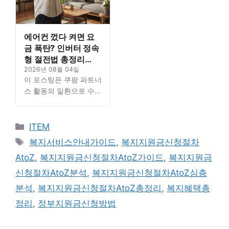
에어컨 껐다 켜면 요
금 폭탄? 인버터 정속
형 절전법 총정리
(2026년 기준)
2026년 08월 04일
이 포스팅은 쿠팡 파트너
스 활동의 일환으로 수수
료를 지급받을 수 있습니
다. Contents1. 복지 지
카
원금 신청 절차 A to Z:
ITEM
정의와 현대적 ...
테
태
복지서비스안내가이드
,
복지지원금신청절차
Read…
고
그
AtoZ
,
복지지원금신청절차AtoZ가이드
,
복지지원금
리
신청절차AtoZ분석
,
복지지원금신청절차AtoZ심층
분석
,
복지지원금신청절차AtoZ총정리
,
복지혜택총
정리
,
정부지원금신청방법