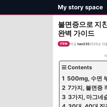
컨
My story space
텐
츠
로
불면증으로 지친
건
완벽 가이드
너
뛰
작성
han235
2025년 12
기
ITEM
이
Contents
500mg, 수면 
7가지, 불면증 
3가지, 마그네
30대, 40대