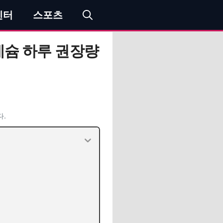
엔터
스포츠
네슘 하루 권장량
다.