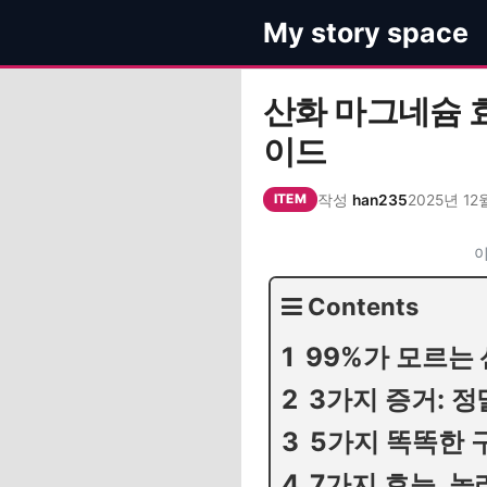
컨
My story space
텐
츠
로
산화 마그네슘 효
건
이드
너
뛰
작성
han235
2025년 12
기
ITEM
이
Contents
99%가 모르는
3가지 증거: 정
5가지 똑똑한 
7가지 효능, 놀