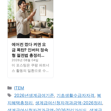
2026 정리: 제도의 정의
2026 정리: 제도의 정의
와 ... Read…
와 ... Read…
에어컨 껐다 켜면 요
금 폭탄? 인버터 정속
형 절전법 총정리
(2026년 기준)
2026년 08월 04일
이 포스팅은 쿠팡 파트너
스 활동의 일환으로 수수
료를 지급받을 수 있습니
다. Contents1. 생계급여
카
신청 자격과 금액 –
ITEM
2026 정리: 제도의 정의
테
태
2026년생계급여기준
,
기초생활수급자자격
,
복
와 ... Read…
고
그
지혜택총정리
,
생계급여신청자격과금액-2026정리
,
리
생계급여신청자격과금액-2026정리가이드
,
생계급