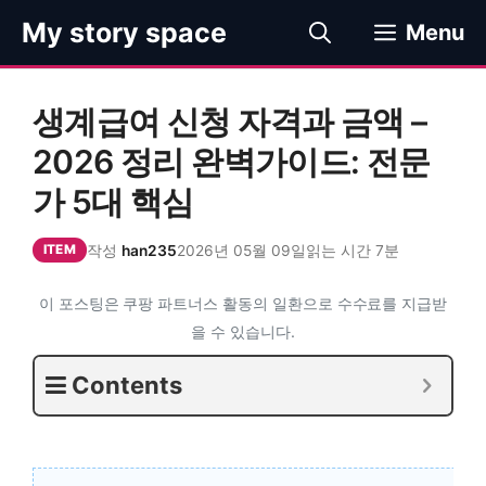
컨
My story space
Menu
텐
츠
로
생계급여 신청 자격과 금액 –
건
너
2026 정리 완벽가이드: 전문
뛰
가 5대 핵심
기
작성
han235
2026년 05월 09일
읽는 시간 7분
ITEM
이 포스팅은 쿠팡 파트너스 활동의 일환으로 수수료를 지급받
을 수 있습니다.
Contents