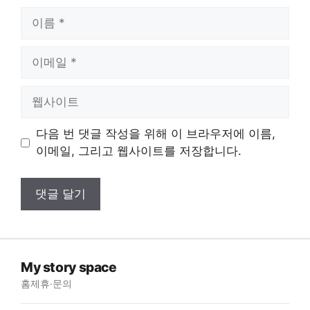
이
름
이
메
일
웹
사
이
다음 번 댓글 작성을 위해 이 브라우저에 이름,
트
이메일, 그리고 웹사이트를 저장합니다.
My story space
홈
제휴·문의