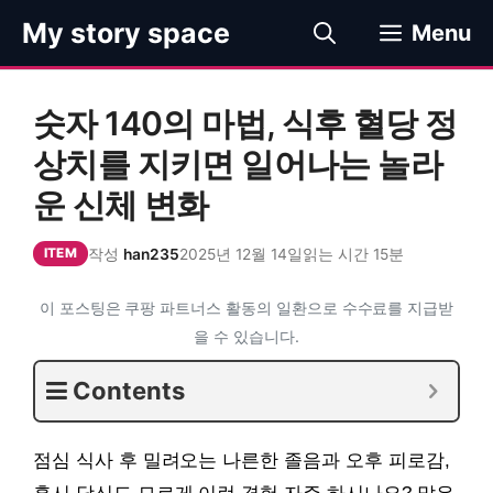
컨
My story space
Menu
텐
츠
로
숫자 140의 마법, 식후 혈당 정
건
너
상치를 지키면 일어나는 놀라
뛰
운 신체 변화
기
작성
han235
2025년 12월 14일
읽는 시간 15분
ITEM
이 포스팅은 쿠팡 파트너스 활동의 일환으로 수수료를 지급받
을 수 있습니다.
Contents
점심 식사 후 밀려오는 나른한 졸음과 오후 피로감,