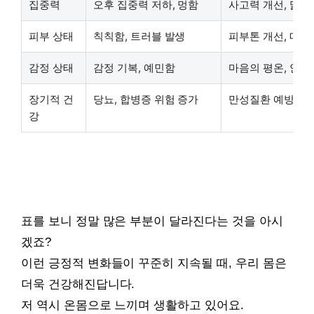
집중력
오후 집중력 저하, 멍함
사고력 개선, 맑은
피부 상태
칙칙함, 트러블 발생
피부톤 개선, 매
감정 상태
감정 기복, 예민함
마음의 평온, 안정
장기적 건
당뇨, 합병증 위험 증가
만성질환 예방에 
강
표를 보니 정말 많은 부분이 달라진다는 것을 아시
겠죠?
이런 긍정적 변화들이 꾸준히 지속될 때, 우리 몸은
더욱 건강해진답니다.
저 역시 온몸으로 느끼며 생활하고 있어요.