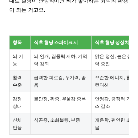
대로 혈당이 안정적이면 뇌가 좋아하는 최적의 환경
이 되는 거고요.
항목
식후 혈당 스파이크 시
식후 혈당 정상치 유지
뇌 기
뇌 안개, 집중력 저하, 기억
맑은 정신, 높은 집중
능
력 감퇴
력 증진
활력
급격한 피로감, 무기력, 졸
꾸준한 에너지, 활력
수준
음
컨디션
감정
불안정, 짜증, 우울감 증폭
안정감, 긍정적 기분,
상태
스 감소
신체
식곤증, 소화불량, 부종
개운함, 편안한 소화,
반응
몸