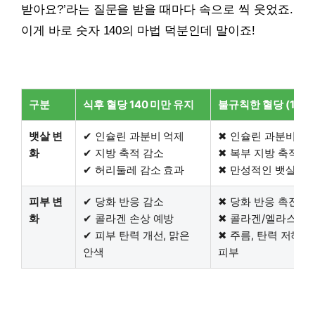
받아요?’라는 질문을 받을 때마다 속으로 씩 웃었죠.
이게 바로 숫자 140의 마법 덕분인데 말이죠!
구분
식후 혈당 140 미만 유지
불규칙한 혈당 (140 
뱃살 변
✔ 인슐린 과분비 억제
✖ 인슐린 과분비 유
화
✔ 지방 축적 감소
✖ 복부 지방 축적 가
✔ 허리둘레 감소 효과
✖ 만성적인 뱃살 증
피부 변
✔ 당화 반응 감소
✖ 당화 반응 촉진
화
✔ 콜라겐 손상 예방
✖ 콜라겐/엘라스틴 
✔ 피부 탄력 개선, 맑은
✖ 주름, 탄력 저하,
안색
피부