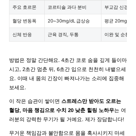
주요 호르몬
코르티솔 과다 분비
부교감 신경 활
혈당 변동폭
20~30mg/dL 급상승
평균 20mg/dL
신체 반응
근육 경직, 두통
이완 및 순환 
방법은 정말 간단해요. 4초간 코로 숨을 깊게 들이마
시고, 2초간 멈춘 뒤, 6초간 입으로 천천히 내뱉으세
요. 이때 내 몸의 긴장이 빠져나가는 소리에 집중해
보세요.
이 작은 습관이 쌓이면
스트레스만 받아도 오르는
혈당, 마음 챙김으로 수치 20 낮춘 힐링 노하우
는 여
러분의 강력한 무기가 될 거예요. 제가 장담합니다!
무거운 책임감과 불안함으로 몸을 혹사시키지 마세