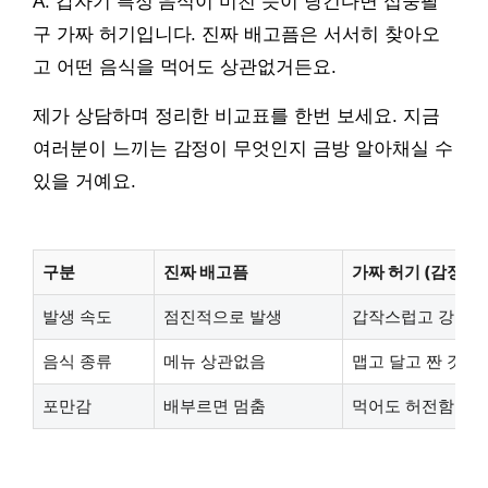
A: 갑자기 특정 음식이 미친 듯이 당긴다면 십중팔
구 가짜 허기입니다. 진짜 배고픔은 서서히 찾아오
고 어떤 음식을 먹어도 상관없거든요.
제가 상담하며 정리한 비교표를 한번 보세요. 지금
여러분이 느끼는 감정이 무엇인지 금방 알아채실 수
있을 거예요.
구분
진짜 배고픔
가짜 허기 (감정적)
발생 속도
점진적으로 발생
갑작스럽고 강렬함
음식 종류
메뉴 상관없음
맵고 달고 짠 것
포만감
배부르면 멈춤
먹어도 허전함