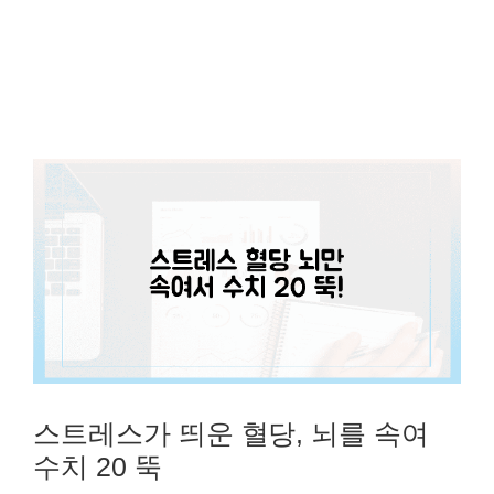
스트레스가 띄운 혈당, 뇌를 속여
수치 20 뚝