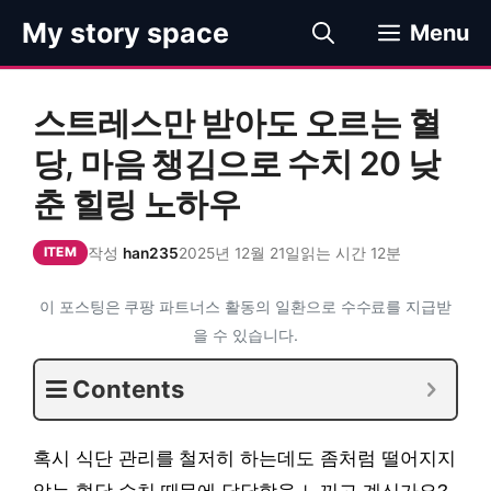
컨
My story space
Menu
텐
츠
로
스트레스만 받아도 오르는 혈
건
너
당, 마음 챙김으로 수치 20 낮
뛰
춘 힐링 노하우
기
작성
han235
2025년 12월 21일
읽는 시간 12분
ITEM
이 포스팅은 쿠팡 파트너스 활동의 일환으로 수수료를 지급받
을 수 있습니다.
Contents
혹시 식단 관리를 철저히 하는데도 좀처럼 떨어지지