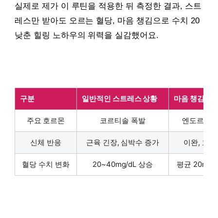
실제로 제가 이 루틴을 적용한 뒤 측정한 결과, 스트
레스만 받아도 오르는 혈당, 마음 챙김으로 수치 20
낮춘 힐링 노하우의 위력을 실감했어요.
구분
일반적인 스트레스 상황
마음 챙김 적용
주요 호르몬
코르티솔 폭발
엔도르핀 
신체 반응
근육 긴장, 심박수 증가
이완, 호흡
혈당 수치 변화
20~40mg/dL 상승
평균 20mg/