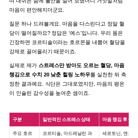
며 내쉬는 숨에 불안을 실어 보냈더니 거짓말처럼
마음이 편안해지더군요.
질문 하나 드려볼게요. 마음을 다스린다고 정말 혈
당이 떨어질까요? 정답은 ‘예스’입니다. 우리 몸은
긴장하면 코르티솔이라는 호르몬을 내뿜어 혈당을
강제로 끌어올리기 때문이죠.
실제로 제가
스트레스만 받아도 오르는 혈당, 마음
챙김으로 수치 20 낮춘 힐링 노하우
를 실천한 뒤 측
정한 결과예요. 식단은 그대로였지만, 마음의 평온
이 인슐린 감수성을 높여준 셈이죠.
구분
일반적인 스트레스 상태
마음 챙김 후 상태
주요 호르
코르티솔, 아드레날린 과
세로토닌, 엔도르