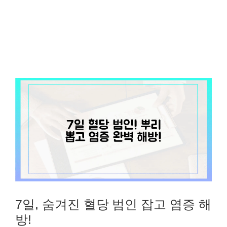
7일, 숨겨진 혈당 범인 잡고 염증 해
방!