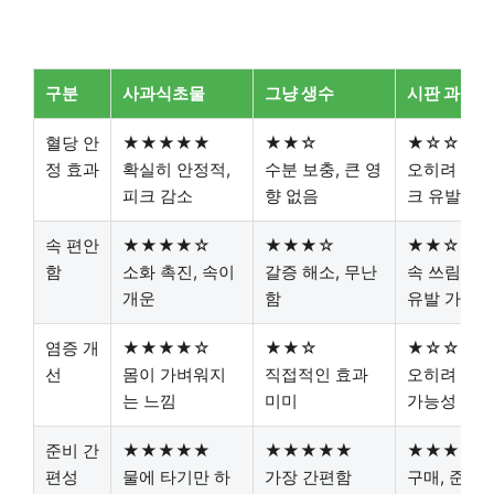
구분
사과식초물
그냥 생수
시판 과일주
혈당 안
★★★★★
★★☆
★☆☆
정 효과
확실히 안정적,
수분 보충, 큰 영
오히려 혈당
피크 감소
향 없음
크 유발
속 편안
★★★★☆
★★★☆
★★☆
함
소화 촉진, 속이
갈증 해소, 무난
속 쓰림, 
개운
함
유발 가능
염증 개
★★★★☆
★★☆
★☆☆
선
몸이 가벼워지
직접적인 효과
오히려 염증
는 느낌
미미
가능성
준비 간
★★★★★
★★★★★
★★★
편성
물에 타기만 하
가장 간편함
구매, 준비 