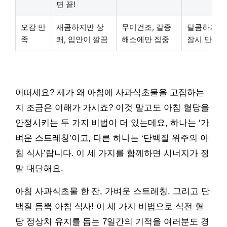
면 끝!
오감 만
새콤하지만 상
무미건조, 갈증
달콤하거나 
족
쾌, 입안이 깔끔
해소에만 집중
잠시 만족 
어떠세요? 제가 왜 아침에 사과식초물을 고집하는
지 조금은 이해가 가시죠? 이것 말고도 아침 혈당을
안정시키는 두 가지 비법이 더 있는데요, 하나는 ‘가
벼운 스트레칭’이고, 다른 하나는 ‘단백질 위주의 아
침 식사’랍니다. 이 세 가지를 함께하면 시너지가 정
말 대단해요.
아침 사과식초물 한 잔, 가벼운 스트레칭, 그리고 단
백질 듬뿍 아침 식사! 이 세 가지 비법으로 식전 혈
당 정상치 유지를 돕는 7일간의 기적을 여러분도 경