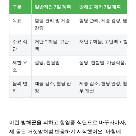
구분
일반적인 7일 계획
방해꾼 제거 7일 계획
목표
혈당 관리 및 체중
혈당 관리, 체중 감량, 염증 
감량
주요 식
저탄수화물, 고단
저탄수화물, 고단백 + 항염
단
백
제한 요
설탕, 흰쌀밥
설탕, 흰쌀밥, 가공식품, 특
소
몸의 변
체중 감소, 혈당 안
체중 감소, 혈당 안정, 활력 
화
정
부 개선
이런 방해꾼을 피하고 항염증 식단으로 바꾸자마자,
제 몸은 거짓말처럼 반응하기 시작했어요. 아침에