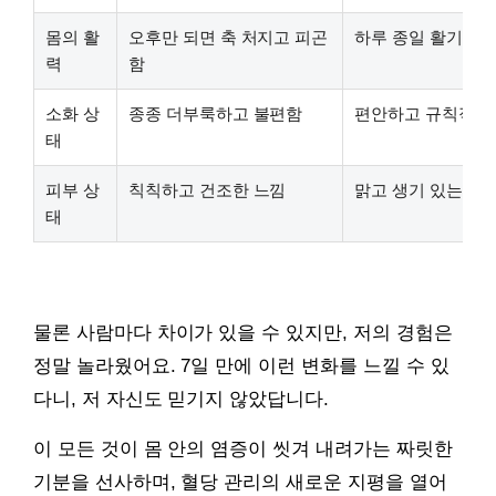
몸의 활
오후만 되면 축 처지고 피곤
하루 종일 활기차고
력
함
소화 상
종종 더부룩하고 불편함
편안하고 규칙적인
태
피부 상
칙칙하고 건조한 느낌
맑고 생기 있는 피부
태
물론 사람마다 차이가 있을 수 있지만, 저의 경험은
정말 놀라웠어요. 7일 만에 이런 변화를 느낄 수 있
다니, 저 자신도 믿기지 않았답니다.
이 모든 것이 몸 안의 염증이 씻겨 내려가는 짜릿한
기분을 선사하며, 혈당 관리의 새로운 지평을 열어