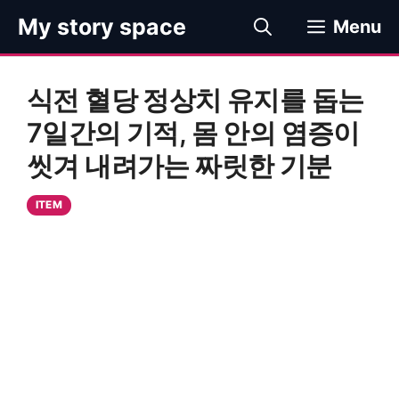
컨
My story space
Menu
텐
츠
로
식전 혈당 정상치 유지를 돕는
건
너
7일간의 기적, 몸 안의 염증이
뛰
씻겨 내려가는 짜릿한 기분
기
ITEM