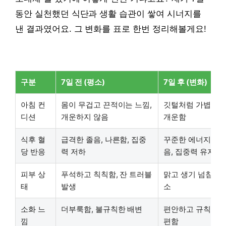
동안 실천했던 식단과 생활 습관이 쌓여 시너지를
낸 결과였어요. 그 변화를 표로 한번 정리해볼게요!
구분
7일 전 (평소)
7일 후 (변화)
아침 컨
몸이 무겁고 끈적이는 느낌,
깃털처럼 가볍고 
디션
개운하지 않음
개운함
식후 혈
급격한 졸음, 나른함, 집중
꾸준한 에너지, 나
당 반응
력 저하
음, 집중력 유지
피부 상
푸석하고 칙칙함, 잔 트러블
맑고 생기 넘침, 
태
발생
소
소화 느
더부룩함, 불규칙한 배변
편안하고 규칙적임
낌
편함