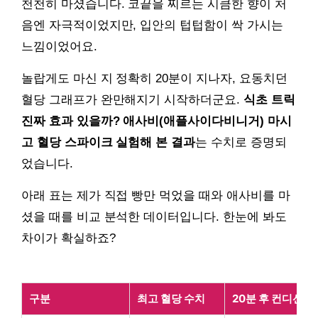
천천히 마셨습니다. 코끝을 찌르는 시큼한 향이 처
음엔 자극적이었지만, 입안의 텁텁함이 싹 가시는
느낌이었어요.
놀랍게도 마신 지 정확히 20분이 지나자, 요동치던
혈당 그래프가 완만해지기 시작하더군요.
식초 트릭
진짜 효과 있을까? 애사비(애플사이다비니거) 마시
고 혈당 스파이크 실험해 본 결과
는 수치로 증명되
었습니다.
아래 표는 제가 직접 빵만 먹었을 때와 애사비를 마
셨을 때를 비교 분석한 데이터입니다. 한눈에 봐도
차이가 확실하죠?
구분
최고 혈당 수치
20분 후 컨디션