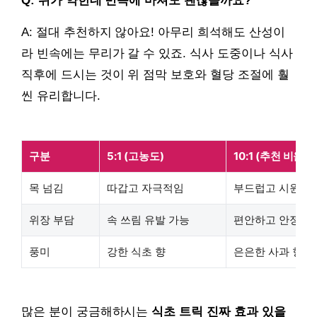
Q: 위가 약한데 빈속에 마셔도 괜찮을까요?
A: 절대 추천하지 않아요! 아무리 희석해도 산성이
라 빈속에는 무리가 갈 수 있죠. 식사 도중이나 식사
직후에 드시는 것이 위 점막 보호와 혈당 조절에 훨
씬 유리합니다.
구분
5:1 (고농도)
10:1 (추천 비율)
목 넘김
따갑고 자극적임
부드럽고 시원함
위장 부담
속 쓰림 유발 가능
편안하고 안정적
풍미
강한 식초 향
은은한 사과 향
많은 분이 궁금해하시는
식초 트릭 진짜 효과 있을