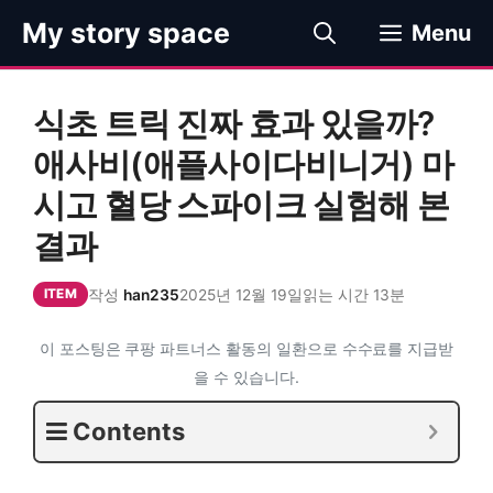
컨
My story space
Menu
텐
츠
로
식초 트릭 진짜 효과 있을까?
건
너
애사비(애플사이다비니거) 마
뛰
시고 혈당 스파이크 실험해 본
기
결과
작성
han235
2025년 12월 19일
읽는 시간 13분
ITEM
이 포스팅은 쿠팡 파트너스 활동의 일환으로 수수료를 지급받
을 수 있습니다.
Contents