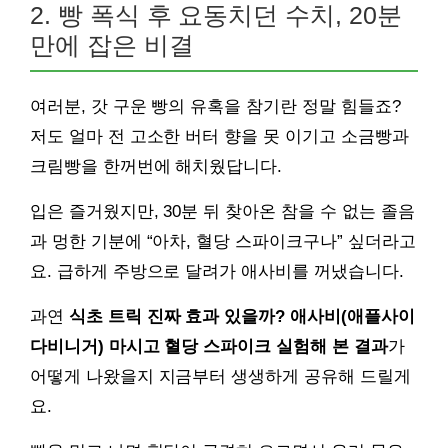
2. 빵 폭식 후 요동치던 수치, 20분
만에 잡은 비결
여러분, 갓 구운 빵의 유혹을 참기란 정말 힘들죠?
저도 얼마 전 고소한 버터 향을 못 이기고 소금빵과
크림빵을 한꺼번에 해치웠답니다.
입은 즐거웠지만, 30분 뒤 찾아온 참을 수 없는 졸음
과 멍한 기분에 “아차, 혈당 스파이크구나” 싶더라고
요. 급하게 주방으로 달려가 애사비를 꺼냈습니다.
과연
식초 트릭 진짜 효과 있을까? 애사비(애플사이
다비니거) 마시고 혈당 스파이크 실험해 본 결과
가
어떻게 나왔을지 지금부터 생생하게 공유해 드릴게
요.