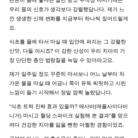
단순히 몸에 좋다는 말만 믿고 무작정 마시기에는
우리 몸의 신호가 생각보다 강렬했답니다. 제가 느
낀 생생한 신체 변화를 지금부터 하나씩 짚어드릴게
요.
식초를 물에 타서 마실 때 입안에 퍼지는 그 강렬한
신맛, 다들 아시죠? 이 강한 산성이 우리 치아의 가
장 단단한 층인 법랑질을 녹일 수 있더라고요.
제가 일주일 정도 꾸준히 마셔보니 어느 날부터 차
가운 물을 마실 때 어금니 쪽이 유독 찌릿하고 시린
느낌이 들기 시작해서 정말 깜짝 놀랐답니다.
“식초 트릭 진짜 효과 있을까? 애사비(애플사이다비
니거) 마시고 혈당 스파이크 실험해 본 결과”를 얻으
려다 건강한 치아를 잃을 뻔한 아찔한 경험이었죠.