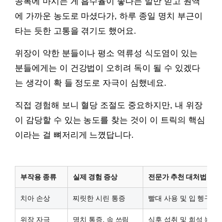
공복에 마시는 게 흡수율이 좋다는 말만 믿고 원액
에 가까운 농도로 마셨다가, 하루 종일 명치 부근이
타는 듯한 고통을 겪기도 했어요.
위장이 약한 분들이나 평소 역류성 식도염이 있는
분들에게는 이 건강법이 오히려 독이 될 수 있겠다
는 생각이 확 들 정도로 자극이 심했네요.
직접 경험해 보니 혈당 조절도 중요하지만, 내 위장
이 감당할 수 있는 농도를 찾는 것이 이 트릭의 핵심
이라는 걸 뼈저리게 느꼈답니다.
부작용 종류
실제 경험 증상
전문가 추천 대처법
치아 손상
찌릿한 시린 통증
빨대 사용 및 입 헹구기
위장 자극
명치 통증, 속 쓰림
식후 섭취 및 희석 농도