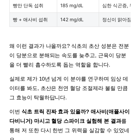
빵만 단독 섭취
185 mg/dL
심한 식곤증, 무기
빵 + 애사비 섭취
142 mg/dL
정신이 맑아짐, 
왜 이런 결과가 나올까요? 식초의 초산 성분은 전분
이 당분으로 분해되는 속도를 늦추고, 근육이 당분
을 더 빨리 흡수하도록 돕는 역할을 합니다.
실제로 제가 10년 넘게 이 분야를 연구하며 임상 데
이터를 봐도, 초산은 천연 혈당 조절제라 불릴 만큼
그 효능이 탁월하답니다.
이번
식초 트릭 진짜 효과 있을까? 애사비(애플사이
다비니거) 마시고 혈당 스파이크 실험해 본 결과
를
통해 저 또한 다시 한번 그 위력을 실감할 수 있었네
요.