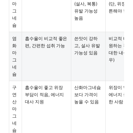
마
(설사, 복통)
(단, 위장 
그
유발 가능성
튼해야 함)
네
높음
슘
염
흡수율이 비교적 좋은
쓴맛이 강하
비교적 빠른
화
편, 간편한 섭취 가능
고, 설사 유발
원하는 경우
마
가능성 있음
대한 내성이
그
우)
네
슘
구
흡수율이 좋고 위장
산화마그네슘
위장이 약한 
연
부담이 적음, 에너지
보다 가격이
에너지 증진
산
대사 지원
높을 수 있음
한 사람
마
그
네
슘