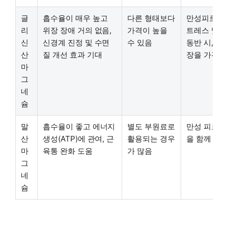
글
흡수율이 매우 높고
다른 형태보다
만성피로로 
리
위장 장애 거의 없음,
가격이 높을
트레스 및 
신
신경계 진정 및 수면
수 있음
동반 시, 민
산
질 개선 효과 기대
장을 가진 
마
그
네
슘
말
흡수율이 좋고 에너지
별도 부원료로
만성 피로와
산
생성(ATP)에 관여, 근
활용되는 경우
을 함께 느
마
육통 완화 도움
가 많음
그
네
슘