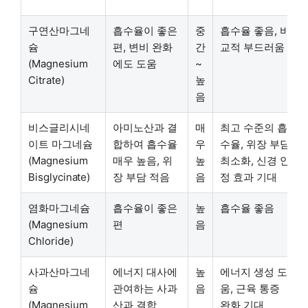
구연산마그네
흡수율이 좋은
중
흡수율 좋음, 비
슘
편, 변비 완화
간
교적 부드러움
(Magnesium
에도 도움
~
Citrate)
높
음
비스글리시네
아미노산과 결
매
최고 수준의 흡
이트 마그네슘
합하여 흡수율
우
수율, 위장 부담
(Magnesium
매우 높음, 위
높
최소화, 신경 안
Bisglycinate)
장 부담 적음
음
정 효과 기대
염화마그네슘
흡수율이 좋은
높
흡수율 좋음
(Magnesium
편
음
Chloride)
사과산마그네
에너지 대사에
높
에너지 생성 도
슘
관여하는 사과
음
움, 근육 통증
(Magnesium
산과 결합
완화 기대