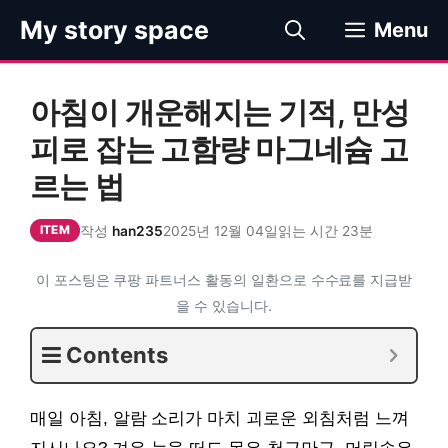
컨
My story space
Menu
텐
츠
로
아침이 개운해지는 기적, 만성
건
너
피로 잡는 고함량 마그네슘 고
뛰
르는 법
기
작성
han235
2025년 12월 04일
읽는 시간 23분
ITEM
이 포스팅은 쿠팡 파트너스 활동의 일환으로 수수료를 지급받
을 수 있습니다.
Contents
매일 아침, 알람 소리가 마치 괴로운 외침처럼 느껴