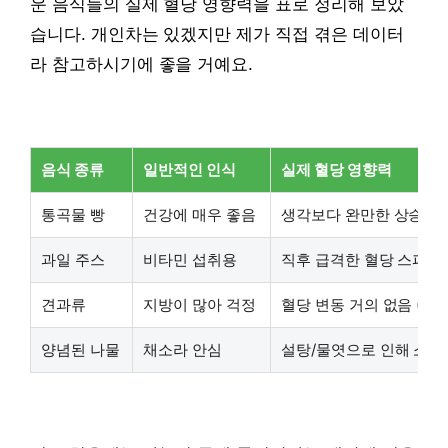
운 음식들의 실제 혈당 영향력을 표로 정리해 보았
습니다. 개인차는 있겠지만 제가 직접 겪은 데이터
라 참고하시기에 좋을 거예요.
음식 종류
일반적인 인식
실제 혈당 영향력
통곡물 빵
건강에 매우 좋음
생각보다 완만한 상승 후
과일 주스
비타민 섭취용
직후 급격한 혈당 스파이
견과류
지방이 많아 걱정
혈당 변동 거의 없음 (안
양념된 나물
채소라 안심
설탕/물엿으로 인해 소폭