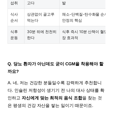
섭취
고다
발
식사
상관없이 골고루
채소-단백질-탄수화물 순서가
순서
먹는다
안정의 핵심
식후
30분 뒤에 천천히
식후 즉시 10분 산책이 혈당 
운동
한다
장 효과적
Q. 당뇨 환자가 아닌데도 굳이 CGM을 착용해야 할
까요?
A. 네, 저는 건강한 분들일수록 강력하게 추천합니
다. 인슐린 저항성이 생기기 전 나의 대사 상태를 확
인하고
자신에게 맞는 최적의 음식 조합
을 찾는 것
은 평생의 건강 자산을 쌓는 일이기 때문이죠.