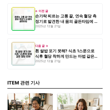
← 이전 글
손가락 찌르는 고통 끝, 연속 혈당 측
정기로 발견한 내 몸의 골든타임에 대
한 블로그 글
2025년 12월 21일
다음 글 →
흰 쌀밥 포기 못해? 식초 1스푼으로
식후 혈당 착하게 만드는 마법 같은
변화에 대한 블로그 글
2025년 12월 21일
ITEM 관련 기사