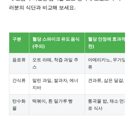
러분의 식단과 비교해 보세요.
구분
혈당 스파이크 유도 음식
혈당 안정에 효과적인 음
(주의)
천)
음료류
오트 라떼, 착즙 과일 주
아메리카노, 무가당 두유
스
류
간식류
말린 과일, 쌀과자, 에너
견과류, 삶은 달걀, 스
지바
탄수화
떡볶이, 흰 밀가루 빵
통곡물 밥, 채소 먼저 
물
로 식사