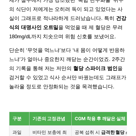
제가 실무에서 가장 강조했던 ‘복합 탄수화물’ 위주
의 식단이 저에게는 오히려 독이 되고 있었다는 사
실이 그래프로 적나라하게 드러났습니다. 특히
건강
식의 대명사인 오트밀
을 먹었을 때 제 혈당은 무려
180mg/dL까지 치솟으며 위험 신호를 보냈어요.
단순히 ‘무엇을 먹느냐’보다 ‘내 몸이 어떻게 반응하
느냐’가 얼마나 중요한지 깨닫는 순간이었죠. 2주간
의 기록을 통해 저는 저만의
혈당 스파이크 범인
을
검거할 수 있었고 식사 순서만 바꿨는데도 그래프가
놀라울 정도로 안정화되는 것을 목격했습니다.
구분
기존의 고정관념
CGM 착용 후 깨달은 실체
과일
비타민 보충에 최
공복 섭취 시
급격한 혈당 스파