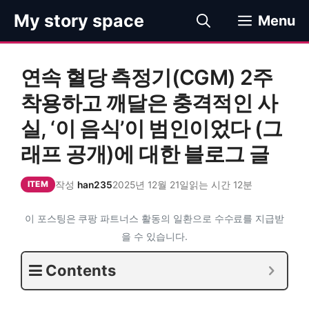
컨
My story space
Menu
텐
츠
로
연속 혈당 측정기(CGM) 2주
건
너
착용하고 깨달은 충격적인 사
뛰
실, ‘이 음식’이 범인이었다 (그
기
래프 공개)에 대한 블로그 글
작성
han235
2025년 12월 21일
읽는 시간 12분
ITEM
이 포스팅은 쿠팡 파트너스 활동의 일환으로 수수료를 지급받
을 수 있습니다.
Contents