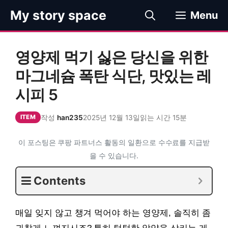
컨
My story space
Menu
텐
츠
로
영양제 먹기 싫은 당신을 위한
건
너
마그네슘 폭탄 식단, 맛있는 레
뛰
시피 5
기
작성
han235
2025년 12월 13일
읽는 시간 15분
ITEM
이 포스팅은 쿠팡 파트너스 활동의 일환으로 수수료를 지급받
을 수 있습니다.
Contents
매일 잊지 않고 챙겨 먹어야 하는 영양제, 솔직히 좀