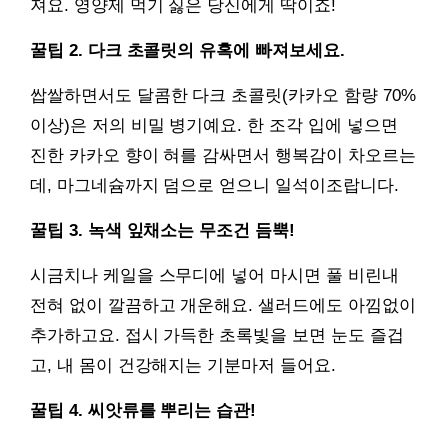
져요. 영양제 먹기 싫은 당신에게 딱이죠!
꿀팁 2. 다크 초콜릿의 유혹에 빠져보세요.
쌉쌀하면서도 달콤한 다크 초콜릿(카카오 함량 70%
이상)은 저의 비밀 병기예요. 한 조각 입에 넣으면
진한 카카오 향이 혀를 감싸면서 행복감이 차오르는
데, 마그네슘까지 덤으로 얻으니 일석이조랍니다.
꿀팁 3. 녹색 잎채소는 무조건 듬뿍!
시금치나 케일을 스무디에 넣어 마시면 풀 비린내
전혀 없이 깔끔하고 개운해요. 샐러드에도 아낌없이
추가하고요. 접시 가득한 초록빛을 보면 눈도 즐겁
고, 내 몸이 건강해지는 기분마저 들어요.
꿀팁 4. 씨앗류를 뿌리는 습관!