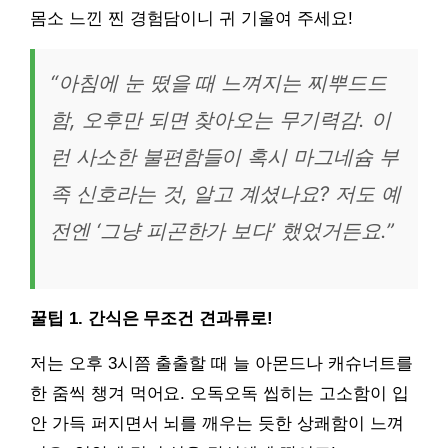
몸소 느낀 찐 경험담이니 귀 기울여 주세요!
“아침에 눈 떴을 때 느껴지는 찌뿌드드
함, 오후만 되면 찾아오는 무기력감. 이
런 사소한 불편함들이 혹시 마그네슘 부
족 신호라는 것, 알고 계셨나요? 저도 예
전엔 ‘그냥 피곤한가 보다’ 했었거든요.”
꿀팁 1. 간식은 무조건 견과류로!
저는 오후 3시쯤 출출할 때 늘 아몬드나 캐슈너트를
한 줌씩 챙겨 먹어요. 오독오독 씹히는 고소함이 입
안 가득 퍼지면서 뇌를 깨우는 듯한 상쾌함이 느껴