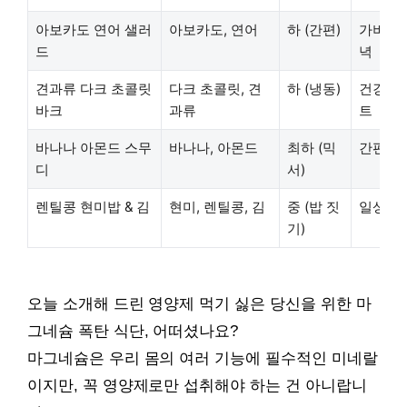
아보카도 연어 샐러
아보카도, 연어
하 (간편)
가벼운 
드
녁
견과류 다크 초콜릿
다크 초콜릿, 견
하 (냉동)
건강 간
바크
과류
트
바나나 아몬드 스무
바나나, 아몬드
최하 (믹
간편식,
디
서)
렌틸콩 현미밥 & 김
현미, 렌틸콩, 김
중 (밥 짓
일상 주
기)
오늘 소개해 드린 영양제 먹기 싫은 당신을 위한 마
그네슘 폭탄 식단, 어떠셨나요?
마그네슘은 우리 몸의 여러 기능에 필수적인 미네랄
이지만, 꼭 영양제로만 섭취해야 하는 건 아니랍니