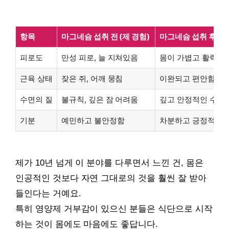
항목
마그네슘 섭취 전 (제 경험)
마그네슘 섭취 후 (
피로도
만성 피로, 늘 지쳐있음
몸이 가볍고 활력 넘
근육 상태
잦은 쥐, 어깨 뭉침
이완되고 편안함
수면의 질
불규칙, 깊은 잠 어려움
깊고 안정적인 수면
기분
예민하고 불안정함
차분하고 긍정적임
제가 10년 넘게 이 분야를 다루면서 느낀 건, 몸은
인공적인 것보다 자연 그대로의 것을 훨씬 잘 받아
들인다는 거예요.
특히 영양제 거부감이 있으신 분들은 식단으로 시작
하는 것이 몸에도 마음에도 좋답니다.