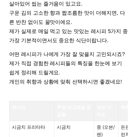
살아있어 씹는 즐거움이 있고요.
구운 김의 고소한 향과 짭조름한 맛이 더해지면, 다
른 반찬 없이도 꿀맛이에요.
제가 실제로 매일 먹고 있는 맛있는 레시피 5가지 중
가장 기본적이면서도 중요한 식단이랍니다.
어떤 레시피가 나에게 가장 잘 맞을지 고민되시죠?
제가 직접 경험한 레시피들의 특징을 한눈에 보기
쉽게 정리해 드릴게요.
개인의 취향과 상황에 맞춰 선택하시면 좋겠네요!
레시피
주요 마그네슘 공
조리 난
추천 상
급원
이도
시금치 프리타타
시금치
중 (오븐/
든든한 
팬)
런치