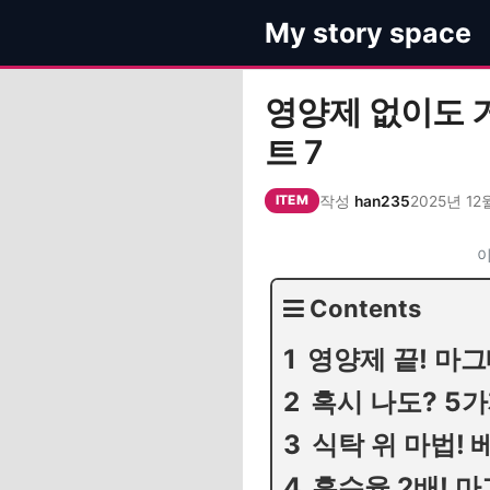
컨
My story space
텐
츠
로
영양제 없이도 
건
트 7
너
뛰
작성
han235
2025년 12
기
ITEM
이
Contents
영양제 끝! 마
혹시 나도? 5
식탁 위 마법! 
흡수율 2배! 