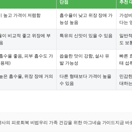
단점
추천 
 높고 가격이 저렴함
흡수율이 낮고 위장 장애 가
가성비
능성 높음
다는 
이 비교적 좋고 위장에 부
특유의 신맛이 있을 수 있음
일반적
음
도 보
흡수율 좋음, 피부 흡수도 가
씁쓸한 맛이 강함, 설사 유
빠른 
외용제)
발 가능성
태 섭
높은 흡수율, 위장 장애 거의
다른 형태보다 가격이 높을
민감한
수 있음
대하는
사의 피로회복 비법우리 가족 건강을 위한 마그네슘 가이드지금 바