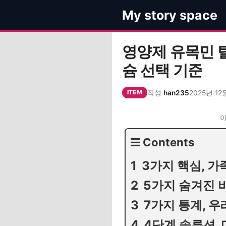
컨
My story space
텐
츠
로
영양제 유목민 
건
슘 선택 기준
너
뛰
작성
han235
2025년 12
기
ITEM
이
Contents
3가지 핵심, 
5가지 숨겨진 
7가지 통계, 우
4단계 솔루션,