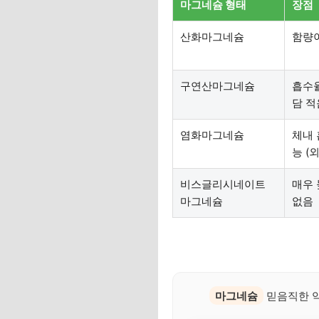
마그네슘 형태
장점
산화마그네슘
함량이
구연산마그네슘
흡수율
담 적
염화마그네슘
체내 
능 (
비스글리시네이트
매우 
마그네슘
없음
마그네슘
믿음직한 약