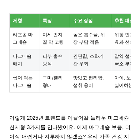
제형
특징
주요 장점
추천 대상
리포솜 마
미세 인지
높은 흡수율, 위
위장 민감자,
그네슘
질 막 코팅
장 부담 적음
효과 선호자
마그네슘
피부 흡수
간편함, 소화기
알약 섭취 어
패치
방식
관 우회
국소 부위 
씹어 먹는
구미/젤리
맛있고 편리함,
아이, 노약자
마그네슘
형태
섭취 용이
싫어하는 분
이렇게 2025년 트렌드를 이끌어갈 놀라운 마그네슘
신제형 3가지를 만나봤어요. 이제 마그네슘 보충, 더
이상 어렵거나 지루하지 않겠죠? 우리 가족 건강 지