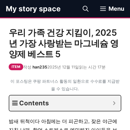
컨
My story space
Menu
텐
츠
로
우리 가족 건강 지킴이, 2025
건
너
년 가장 사랑받는 마그네슘 영
뛰
양제 베스트 5
기
작성
han235
2025년 12월 11일
읽는 시간 17분
ITEM
이 포스팅은 쿠팡 파트너스 활동의 일환으로 수수료를 지급받
을 수 있습니다.
Contents
밤새 뒤척이다 아침에는 더 피곤하고, 잦은 야근에