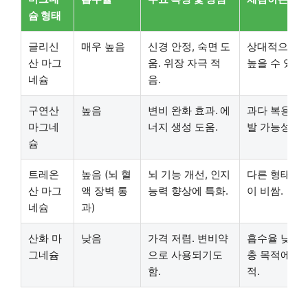
슘 형태
글리신
매우 높음
신경 안정, 숙면 도
상대적으로 
산 마그
움. 위장 자극 적
높을 수 있음.
네슘
음.
구연산
높음
변비 완화 효과. 에
과다 복용 시
마그네
너지 생성 도움.
발 가능성.
슘
트레온
높음 (뇌 혈
뇌 기능 개선, 인지
다른 형태보
산 마그
액 장벽 통
능력 향상에 특화.
이 비쌈.
네슘
과)
산화 마
낮음
가격 저렴. 변비약
흡수율 낮아 
그네슘
으로 사용되기도
충 목적에는
함.
적.