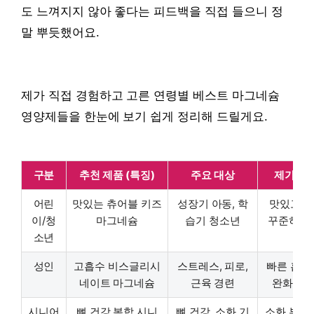
도 느껴지지 않아 좋다는 피드백을 직접 들으니 정
말 뿌듯했어요.
제가 직접 경험하고 고른 연령별 베스트 마그네슘
영양제들을 한눈에 보기 쉽게 정리해 드릴게요.
구분
추천 제품 (특징)
주요 대상
제가 느
어린
맛있는 츄어블 키즈
성장기 아동, 학
맛있고 
이/청
마그네슘
습기 청소년
꾸준히 섭
소년
성인
고흡수 비스글리시
스트레스, 피로,
빠른 흡수
네이트 마그네슘
근육 경련
완화, 편
시니어
뼈 건강 복합 시니
뼈 건강, 소화 기
소화 부담 