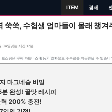
ITEM
경제
력 쑥쑥, 수험생 엄마들이 몰래 챙겨
월 04일
읽는 시간 17분
 포스팅은 쿠팡 파트너스 활동의 일환으로 수수료를 지급받을 수 있습니
가지 마그네슘 비밀
5분 완성! 꿀맛 레시피
활력 200% 충전!
7일의 기적!