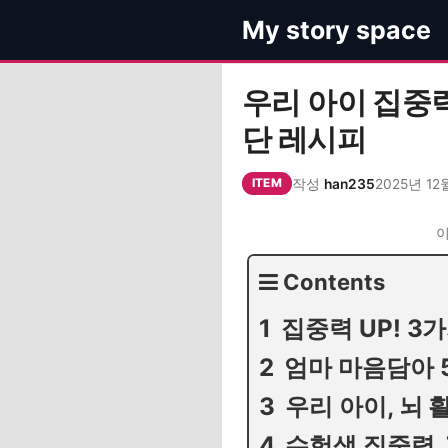
컨
My story space
텐
츠
로
우리 아이 집중
건
단 레시피
너
뛰
작성
han235
2025년 12
기
ITEM
이
Contents
집중력 UP! 3
엄마 마음담아 
우리 아이, 뇌 
수험생 집중력, 