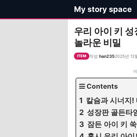
컨
My story space
텐
츠
로
우리 아이 키 
건
놀라운 비밀
너
뛰
작성
han235
2025년 12
기
ITEM
이
Contents
칼슘과 시너지! 
성장판 골든타임
잠든 아이 키 쑥
혹시 우리 아이