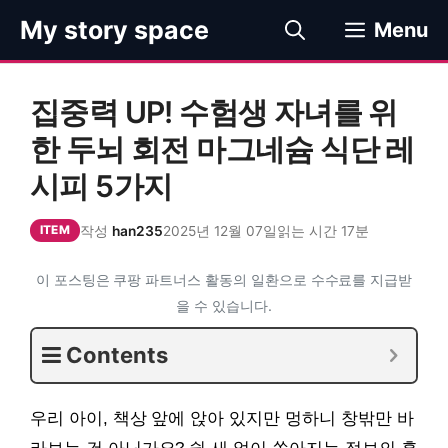
컨
My story space
Menu
텐
츠
로
집중력 UP! 수험생 자녀를 위
건
너
한 두뇌 회전 마그네슘 식단 레
뛰
시피 5가지
기
작성
han235
2025년 12월 07일
읽는 시간 17분
ITEM
이 포스팅은 쿠팡 파트너스 활동의 일환으로 수수료를 지급받
을 수 있습니다.
Contents
우리 아이, 책상 앞에 앉아 있지만 멍하니 창밖만 바