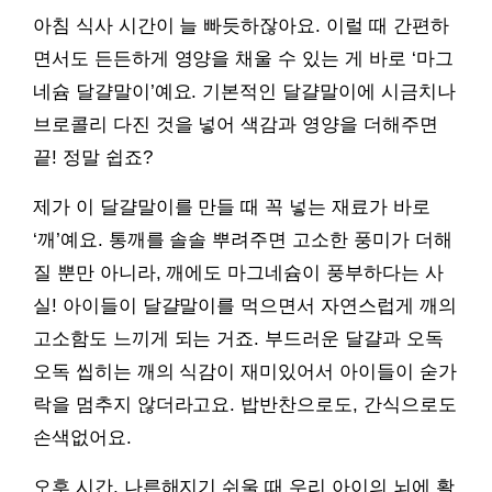
아침 식사 시간이 늘 빠듯하잖아요. 이럴 때 간편하
면서도 든든하게 영양을 채울 수 있는 게 바로 ‘마그
네슘 달걀말이’예요. 기본적인 달걀말이에 시금치나
브로콜리 다진 것을 넣어 색감과 영양을 더해주면
끝! 정말 쉽죠?
제가 이 달걀말이를 만들 때 꼭 넣는 재료가 바로
‘깨’예요. 통깨를 솔솔 뿌려주면 고소한 풍미가 더해
질 뿐만 아니라, 깨에도 마그네슘이 풍부하다는 사
실! 아이들이 달걀말이를 먹으면서 자연스럽게 깨의
고소함도 느끼게 되는 거죠. 부드러운 달걀과 오독
오독 씹히는 깨의 식감이 재미있어서 아이들이 숟가
락을 멈추지 않더라고요. 밥반찬으로도, 간식으로도
손색없어요.
오후 시간, 나른해지기 쉬울 때 우리 아이의 뇌에 활