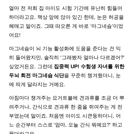
얼마 전 저희 집 아이도 시험 기간에 유난히 힘들어
하더라고요. 책상 앞에 앉아 있긴 한데, 눈은 허공을
헤매고 말이죠. 그때 떠오른 게 바로 ‘마그네슘’이었
어요!
마그네슘이 뇌 기능 활성화에 도움을 준다는 건 익
히 들어왔지만, 솔직히 ‘그래봤자 얼마나 다르겠어?’
싶었거든요. 그런데
집중력 UP! 수험생 자녀를 위한
두뇌 회전 마그네슘 식단
을 꾸준히 챙겨줬더니, 눈
에 띄게 달라지는 거예요.
아침마다 챙겨주는 요거트볼에 견과류를 조금 더 뿌
려주거나, 간식으로 견과류 한 줌을 쥐여주는 게 전
부였는데 말이죠. 처음엔 아이도 시큰둥하더니, 어
느 순간부터 스스로 ‘엄마, 오늘 간식 뭐예요?’ 하고
묻더라고요.