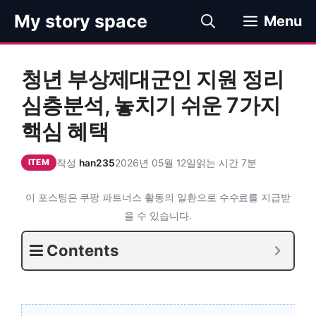
컨
My story space
Menu
텐
츠
로
청년 부상제대군인 지원 정리
건
너
심층분석, 놓치기 쉬운 7가지
뛰
핵심 혜택
기
작성
han235
2026년 05월 12일
읽는 시간 7분
ITEM
이 포스팅은 쿠팡 파트너스 활동의 일환으로 수수료를 지급받
을 수 있습니다.
Contents