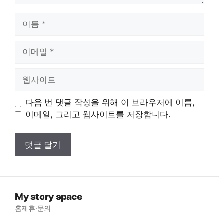
이
름
이
메
일
웹
사
이
다음 번 댓글 작성을 위해 이 브라우저에 이름,
트
이메일, 그리고 웹사이트를 저장합니다.
My story space
홈
제휴·문의