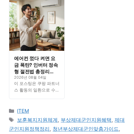
상제대군인 지원 정리:
상제대군인 지원 정리:
개념과 사회적 배경 분석
개념과 사회적 배경 분석
국가를 위한 ... Read…
국가를 위한 ... Read…
에어컨 껐다 켜면 요
금 폭탄? 인버터 정속
형 절전법 총정리
(2026년 기준)
2026년 08월 04일
이 포스팅은 쿠팡 파트너
스 활동의 일환으로 수수
료를 지급받을 수 있습니
다. Contents1. 청년 부
카
상제대군인 지원 정리:
ITEM
개념과 사회적 배경 분석
테
태
보훈복지지원체계
,
부상제대군인지원혜택
,
제대
국가를 위한 ... Read…
고
그
군인지원정책정리
,
청년부상제대군인맞춤가이드
,
리