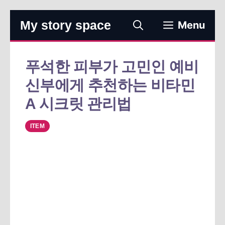
컨
My story space
Menu
텐
츠
로
푸석한 피부가 고민인 예비
건
신부에게 추천하는 비타민
너
뛰
A 시크릿 관리법
기
ITEM