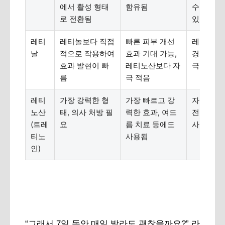
에서 활성 형태
함유됨
수 있음,
로 전환됨
있음
레티
레티놀보다 직접
빠른 피부 개선
레티놀보
날
적으로 작용하여
효과 기대 가능,
경우가 많
효과 발현이 빠
레티노산보다 자
극 가능성
름
극 적음
레티
가장 강력한 형
가장 빠르고 강
자극이 매
노산
태, 의사 처방 필
력한 효과, 여드
전문가의 
(트레
요
름 치료 등에도
사용 필수
티노
사용됨
인)
“그래서 7일 동안 매일 발라도 괜찮을까요?” 라