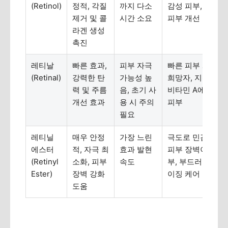
(Retinol)
정적, 각질
까지 다소
감성 피부, 꾸준한
제거 및 콜
시간 소요
피부 개선 희망자
라겐 생성
촉진
레티날
빠른 효과,
피부 자극
빠른 피부 개선 
(Retinal)
강력한 탄
가능성 높
희망자, 지성 피부
력 및 주름
음, 초기 사
비타민 A에 익숙
개선 효과
용 시 주의
피부
필요
레티닐
매우 안정
가장 느린
극도로 민감한 피
에스터
적, 자극 최
효과 발현
피부 장벽이 약한
(Retinyl
소화, 피부
속도
부, 부드러운 안
Ester)
장벽 강화
이징 케어 희망자
도움