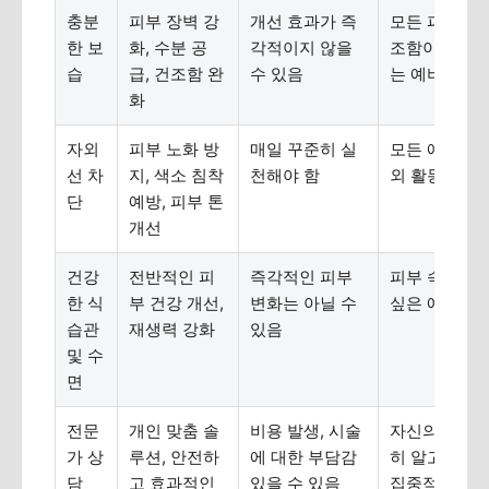
충분
피부 장벽 강
개선 효과가 즉
모든 피부 타입
한 보
화, 수분 공
각적이지 않을
조함이나 푸
습
급, 건조함 완
수 있음
는 예비 신부
화
자외
피부 노화 방
매일 꾸준히 실
모든 예비 신부
선 차
지, 색소 침착
천해야 함
외 활동이 잦
단
예방, 피부 톤
개선
건강
전반적인 피
즉각적인 피부
피부 속 건강
한 식
부 건강 개선,
변화는 아닐 수
싶은 예비 신
습관
재생력 강화
있음
및 수
면
전문
개인 맞춤 솔
비용 발생, 시술
자신의 피부 
가 상
루션, 안전하
에 대한 부담감
히 알고 싶은 
담
고 효과적인
있을 수 있음
집중적인 관