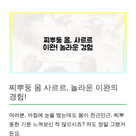
찌뿌둥 몸 사르르, 놀라운 이완의
경험!
여러분, 아침에 눈을 떴는데도 몸이 천근만근, 찌뿌
둥한 기분 느껴보신 적 많으시죠? 저도 정말 그랬거
든요.