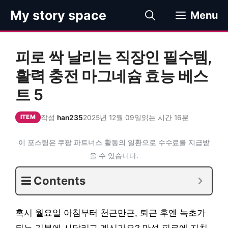
컨
My story space
Menu
텐
츠
로
피로 싹 날리는 직장인 필수템,
건
너
활력 충전 마그네슘 효능 베스
뛰
트 5
기
작성
han235
2025년 12월 09일
읽는 시간 16분
ITEM
이 포스팅은 쿠팡 파트너스 활동의 일환으로 수수료를 지급받
을 수 있습니다.
Contents
혹시 월요일 아침부터 천근만근, 퇴근 후엔 녹초가