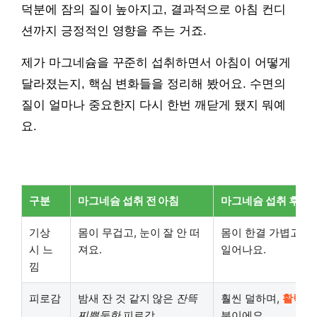
덕분에 잠의 질이 높아지고, 결과적으로 아침 컨디
션까지 긍정적인 영향을 주는 거죠.
제가 마그네슘을 꾸준히 섭취하면서 아침이 어떻게
달라졌는지, 핵심 변화들을 정리해 봤어요. 수면의
질이 얼마나 중요한지 다시 한번 깨닫게 됐지 뭐예
요.
구분
마그네슘 섭취 전 아침
마그네슘 섭취 후 아
기상
몸이 무겁고, 눈이 잘 안 떠
몸이 한결 가볍고, 
시 느
져요.
일어나요.
낌
피로감
밤새 잔 것 같지 않은
잔뜩
훨씬 덜하며,
활력 
찌뿌둥한
피로감
분이에요.