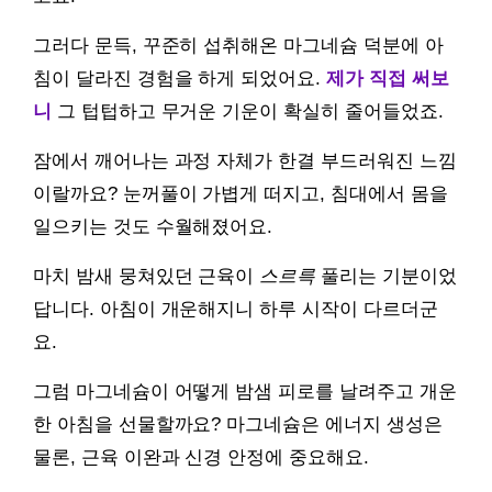
그러다 문득, 꾸준히 섭취해온 마그네슘 덕분에 아
침이 달라진 경험을 하게 되었어요.
제가 직접 써보
니
그 텁텁하고 무거운 기운이 확실히 줄어들었죠.
잠에서 깨어나는 과정 자체가 한결 부드러워진 느낌
이랄까요? 눈꺼풀이 가볍게 떠지고, 침대에서 몸을
일으키는 것도 수월해졌어요.
마치 밤새 뭉쳐있던 근육이
스르륵
풀리는 기분이었
답니다. 아침이 개운해지니 하루 시작이 다르더군
요.
그럼 마그네슘이 어떻게 밤샘 피로를 날려주고 개운
한 아침을 선물할까요? 마그네슘은 에너지 생성은
물론, 근육 이완과 신경 안정에 중요해요.