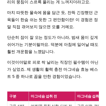
리의 뭉침이 스르륵 풀리는 게 느껴지더라고요.
마치 따뜻한 물속에 몸을 담근 듯, 잔뜩 긴장했던 근
육들이 한숨 쉬는 듯한 그 편안함이란! 이 경험은 정
말 직접 겪어보지 않으면 모를 거예요.
단순히 잠이 잘 오는 정도가 아니라, 밤새 몸이 깊게
쉬어가는 기분이랄까요. 덕분에 아침에 일어날 때도
훨씬 개운함을 느꼈답니다.
이것이야말로 피로 싹 날리는 직장인 필수템이 아닌
가 싶었죠. 제 생활의 활력 충전 마그네슘 효능 베스
트 5 중 하나로 꼽을 만한 경험이었습니다.
구분
마그네슘 섭취 전
마그네슘 섭취 후
근육 상태
어깨/목 뭉침 심함, 다리 저
근육 이완, 편안함