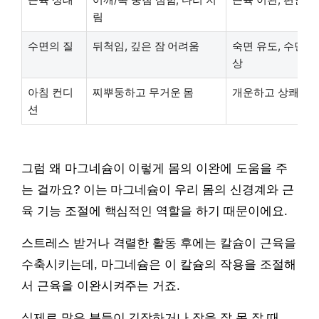
림
수면의 질
뒤척임, 깊은 잠 어려움
숙면 유도, 수면 
상
아침 컨디
찌뿌둥하고 무거운 몸
개운하고 상쾌한 
션
그럼 왜 마그네슘이 이렇게 몸의 이완에 도움을 주
는 걸까요? 이는 마그네슘이 우리 몸의 신경계와 근
육 기능 조절에 핵심적인 역할을 하기 때문이에요.
스트레스 받거나 격렬한 활동 후에는 칼슘이 근육을
수축시키는데, 마그네슘은 이 칼슘의 작용을 조절해
서 근육을 이완시켜주는 거죠.
실제로 많은 분들이 긴장하거나 잠을 잘 못 잘 때,