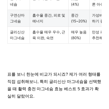
네슘
(4%)
론 아쉬워
구연산마
흡수율 중간, 피로 및
중간
가성비 좋
그네슘
에너지
(15~20%)
하기 좋아
글리신산
흡수율 매우 우수, 근
매우 높음
만성 피로
마그네슘
육 이완, 숙면
(80%)
추천해요!
표를 보니 한눈에 비교가 되시죠? 제가 여러 형태를
직접 섭취해보니, 특히 글리신산 마그네슘을 선택했
을 때 활력 충전 마그네슘 효능 베스트 5 효과가 확
실히 달랐어요.