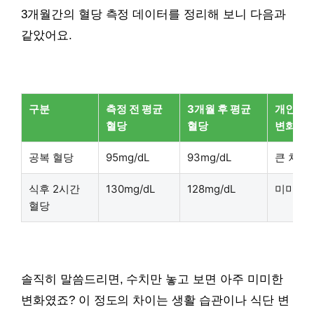
3개월간의 혈당 측정 데이터를 정리해 보니 다음과
같았어요.
구분
측정 전 평균
3개월 후 평균
개인적인
혈당
혈당
변화
공복 혈당
95mg/dL
93mg/dL
큰 차이
식후 2시간
130mg/dL
128mg/dL
미미한 
혈당
솔직히 말씀드리면, 수치만 놓고 보면 아주 미미한
변화였죠? 이 정도의 차이는 생활 습관이나 식단 변