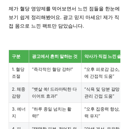
제가 혈당 영양제를 먹어보면서 느낀 점들을 한눈에
보기 쉽게 정리해봤어요. 광고 믿지 마세요! 제가 직
접 몸으로 느낀 팩트만 담았습니다.
구분
광고에서 흔히 말하는 것
약사가 직접 느낀 솔직
1. 혈당
“즉각적인 혈당 강하!”
“오후 피로감 감소, 혈
조절
에 간접적 도움”
2. 체중
“뱃살 쏙! 드라마틱한 다
“식욕 및 당분 갈망 감소
감량
이어트 효과!”
관리 간접 도움”
3. 에너
“하루 종일 넘치는 활
“오후 집중력 향상, 전
지
력!”
력 유지”
4. 피
“탱탱한 피부, 젊어진 외
“안색 개선, 은은한 피