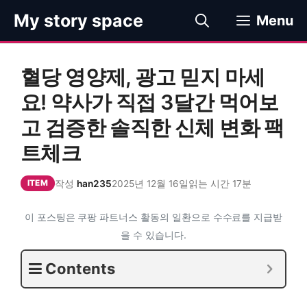
컨
My story space
Menu
텐
츠
로
혈당 영양제, 광고 믿지 마세
건
너
요! 약사가 직접 3달간 먹어보
뛰
고 검증한 솔직한 신체 변화 팩
기
트체크
작성
han235
2025년 12월 16일
읽는 시간 17분
ITEM
이 포스팅은 쿠팡 파트너스 활동의 일환으로 수수료를 지급받
을 수 있습니다.
Contents