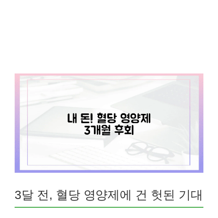
3달 전, 혈당 영양제에 건 헛된 기대