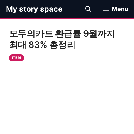
컨
My story space
Menu
텐
츠
로
모두의카드 환급률 9월까지
건
너
최대 83% 총정리
뛰
기
ITEM