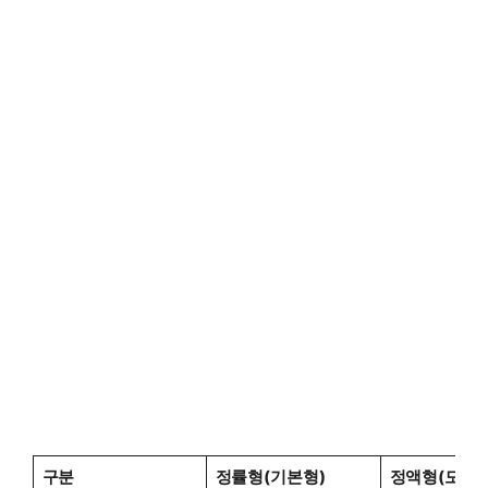
구분
정률형(기본형)
정액형(모두