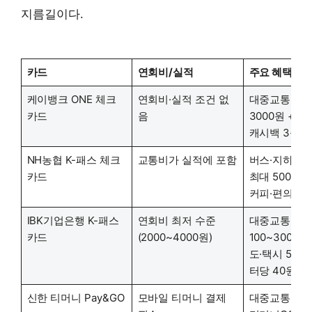
지름길이다.
카드
연회비/실적
주요 혜택
케이뱅크 ONE 체크
연회비·실적 조건 없
대중교통 캐
카드
음
3000원 + 
캐시백 3종 
NH농협 K-패스 체크
교통비가 실적에 포함
버스·지하철 1
카드
최대 5000원)
커피·편의점 
IBK기업은행 K-패스
연회비 최저 수준
대중교통 회
카드
(2000~4000원)
100~300원 
도·택시 5%, 
터당 40원
신한 티머니 Pay&GO
모바일 티머니 결제
대중교통 30%