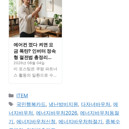
원 수별 금액 차이, ...
원 수별 금액 차이, ...
Read…
Read…
에어컨 껐다 켜면 요
금 폭탄? 인버터 정속
형 절전법 총정리
(2026년 기준)
2026년 08월 04일
이 포스팅은 쿠팡 파트너
스 활동의 일환으로 수수
료를 지급받을 수 있습니
다. Contents에너지바우
카
처 ‘일반 신청’과 ‘하절기
ITEM
지급’, 뭐가 다를까세대
테
태
국민행복카드
,
냉난방비지원
,
다자녀바우처
,
에
원 수별 금액 차이, ...
고
그
너지바우처
,
에너지바우처2026
,
에너지바우처동절
Read…
리
기
,
에너지바우처신청
,
에너지바우처하절기
,
중복수