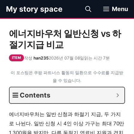
컨
My story space
Menu
텐
츠
로
에너지바우처 일반신청 vs 하
건
너
절기지급 비교
뛰
기
작성
han235
2026년 07월 08일
읽는 시간 7분
ITEM
이 포스팅은 쿠팡 파트너스 활동의 일환으로 수수료를 지급받
을 수 있습니다.
Contents
에너지바우처는 일반 신청과 하절기 지급, 두 가지
로 나뉜다. 일반 신청 시 4인 이상 가구는 최대 70만
1,300원을 받지만, 다른 동절기 연료비 지원과 겹치