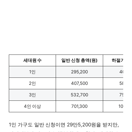
세대원 수
일반 신청 총액(원)
하절기분만
1인
295,200
40,70
2인
407,500
58,80
3인
532,700
75,80
4인 이상
701,300
102,0
1인 가구도 일반 신청이면 29만5,200원을 받지만,