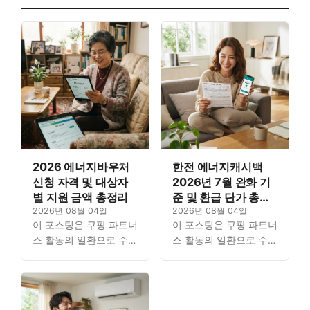
2026 에너지바우처
한전 에너지캐시백
신청 자격 및 대상자
2026년 7월 완화 기
별 지원 금액 총정리
준 및 환급 단가 총정
2026년 08월 04일
리
2026년 08월 04일
이 포스팅은 쿠팡 파트너
이 포스팅은 쿠팡 파트너
스 활동의 일환으로 수수
스 활동의 일환으로 수수
료를 지급받을 수 있습니
료를 지급받을 수 있습니
다. Contents에너지바우
다. Contents에너지바우
처 ‘일반 신청’과 ‘하절기
처 ‘일반 신청’과 ‘하절기
지급’, 뭐가 다를까세대
지급’, 뭐가 다를까세대