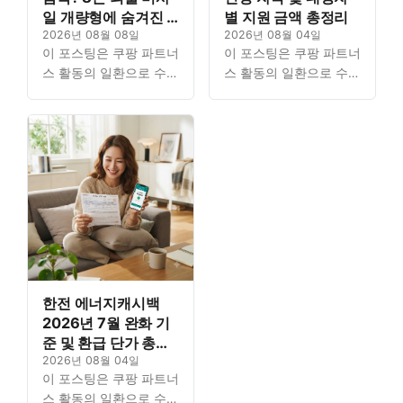
일 개량형에 숨겨진 3
별 지원 금액 총정리
가지 비밀
2026년 08월 08일
2026년 08월 04일
이 포스팅은 쿠팡 파트너
이 포스팅은 쿠팡 파트너
스 활동의 일환으로 수수
스 활동의 일환으로 수수
료를 지급받을 수 있습니
료를 지급받을 수 있습니
다. Contents에너지바우
다. Contents에너지바우
처, 세대원 수별로 정확
처, 세대원 수별로 정확
히 얼마 받을까이 금액,
히 얼마 받을까이 금액,
매달 받는 걸까 ...
매달 받는 걸까 ...
Read…
Read…
한전 에너지캐시백
2026년 7월 완화 기
준 및 환급 단가 총정
리
2026년 08월 04일
이 포스팅은 쿠팡 파트너
스 활동의 일환으로 수수