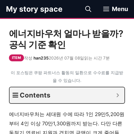
컨
My story space
Menu
텐
츠
로
에너지바우처 얼마나 받을까?
건
너
공식 기준 확인
뛰
기
작성
han235
2026년 07월 08일
읽는 시간 7분
ITEM
이 포스팅은 쿠팡 파트너스 활동의 일환으로 수수료를 지급받
을 수 있습니다.
Contents
에너지바우처는 세대원 수에 따라 1인 29만5,200원
부터 4인 이상 70만1,300원까지 받는다. 다만 다른
동절기 연료비 지원과 겹치면 금액이 크게 줄어들