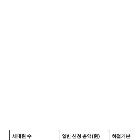
세대원 수
일반 신청 총액(원)
하절기분만(원