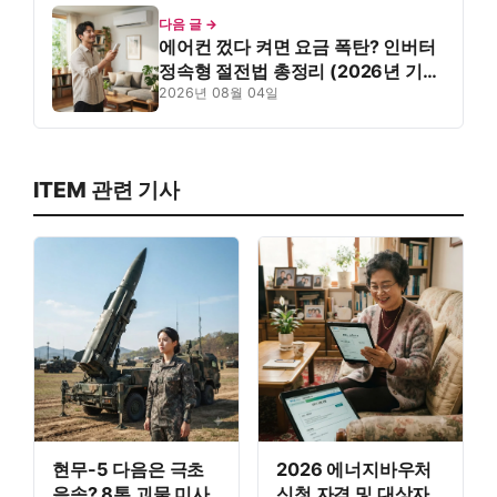
다음 글 →
에어컨 껐다 켜면 요금 폭탄? 인버터
정속형 절전법 총정리 (2026년 기
준)
2026년 08월 04일
ITEM 관련 기사
현무-5 다음은 극초
2026 에너지바우처
음속? 8톤 괴물 미사
신청 자격 및 대상자