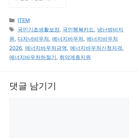
료를 지급받을 수 있습니
다. Contents에너지바우
카
처, 세대원 수별로 정확
ITEM
히 얼마 받을까이 금액,
테
태
국민기초생활보장
,
국민행복카드
,
냉난방비지
매달 받는 걸까 ...
고
그
원
,
다자녀바우처
,
에너지바우처
,
에너지바우처
Read…
리
2026
,
에너지바우처금액
,
에너지바우처신청자격
,
에너지바우처하절기
,
취약계층지원
댓글 남기기
댓
글